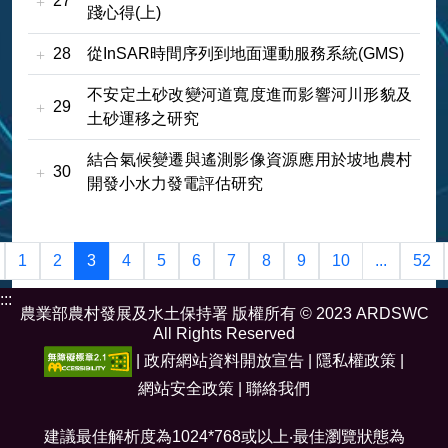
27
踐心得(上)
28
從InSAR時間序列到地面運動服務系統(GMS)
不安定土砂改變河道寬度進而影響河川形貌及
29
土砂運移之研究
結合氣候變遷與遙測影像資源應用於坡地農村
30
開發小水力發電評估研究
1
2
3
4
5
6
7
8
9
10
...
52
:::
農業部農村發展及水土保持署 版權所有 © 2023 ARDSWC
All Rights Reserved
|
政府網站資料開放宣告
|
隱私權政策
|
網站安全政策
|
聯絡我們
建議最佳解析度為1024*768或以上‧最佳瀏覽狀態為