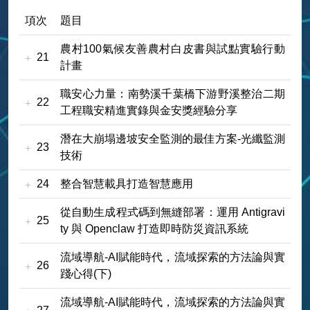
項次
題目
農村100氣候友善農村白皮書與試點實驗行動
21
計畫
職安心力量：南勢溪千葉橋下游野溪整治二期
22
工程職安精進實錄與金安獎經驗分享
潛在大崩塌邊坡安全監測的最佳方案-光纖監測
23
技術
24
整合智慧載具打造智慧應用
從自動生成程式碼到無縫部署：運用 Antigravi
25
ty 與 Openclaw 打造即時防災資訊系統
流域導航-AI賦能時代，流域探索的方法論與實
26
踐心得(下)
流域導航-AI賦能時代，流域探索的方法論與實