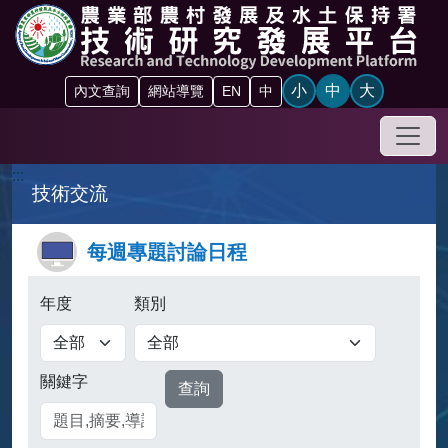
跳到主要內容區塊
小
中
大
內文查詢
網站導覽
EN
中
手機
:::
技術交流
每週專題討論日程
年度
類別
關鍵字