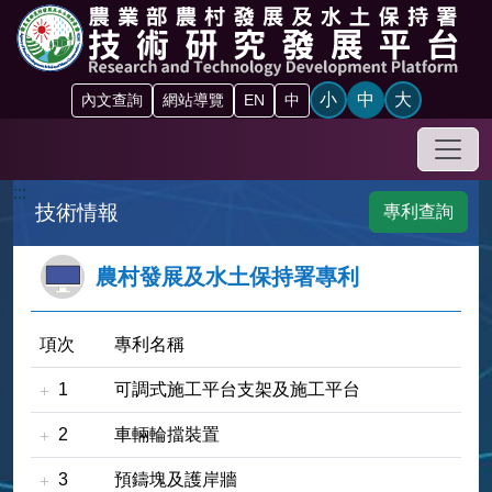
跳到主要內容區塊
小
中
大
內文查詢
網站導覽
EN
中
手機
:::
技術情報
專利查詢
農村發展及水土保持署專利
項次
專利名稱
1
可調式施工平台支架及施工平台
2
車輛輪擋裝置
3
預鑄塊及護岸牆