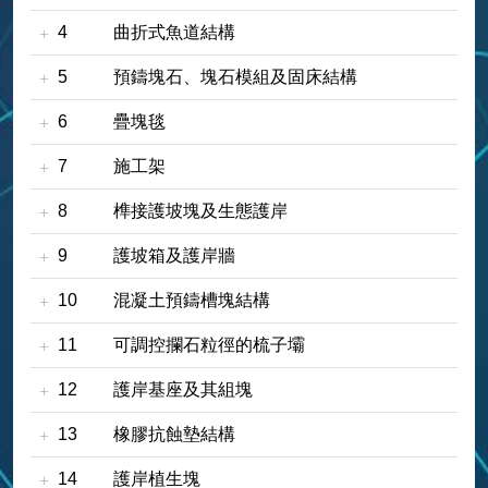
4
曲折式魚道結構
5
預鑄塊石、塊石模組及固床結構
6
疊塊毯
7
施工架
8
榫接護坡塊及生態護岸
9
護坡箱及護岸牆
10
混凝土預鑄槽塊結構
11
可調控攔石粒徑的梳子壩
12
護岸基座及其組塊
13
橡膠抗蝕墊結構
14
護岸植生塊