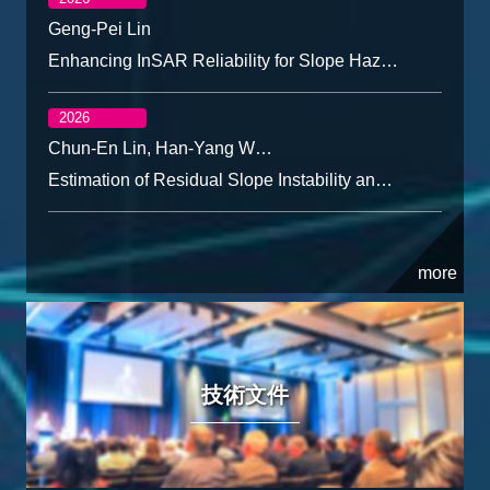
Geng-Pei Lin
Enhancing InSAR Reliability for Slope Hazard Management with Landslide Sensitivity Index
2026
Chun-En Lin, Han-Yang Wu, Ching-Fan Lee, Chen-Yu Chen, Kuo-Wei Chen
Estimation of Residual Slope Instability and Associated Unstable Sediment Transport Impacts
技術文件