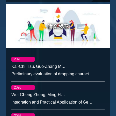
論文發表
2026
Kai-Chi Hsu, Guo-Zhang M. Song, Shin-Hwei Lin
Preliminary evaluation of dropping characteristics and revegetation performance of vegetation pellets combined with geomats
2026
Wei-Cheng Zheng, Ming-Hsun Ko, Kuo-Wei Chen, Chen-Yu Chen
Integration and Practical Application of Geospatial Intelligence via BigGIS in Disaster Response Centers
2026