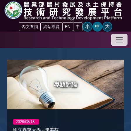
跳到主要內容區塊
小
中
大
內文查詢
網站導覽
EN
中
手機
:::
專題討論
2026/08/18
國立臺東大學 - 陳美芬