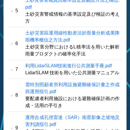
土砂災害警戒資訊基準設定及驗證方法之構想.
pdf
5
土砂災害警戒情報の基準設定及び検証の考え
方
土砂災害區運用線性動差法於雨量分析成果降
雨機率概估之方法.pdf
6
土砂災害分野におけるL積率法を用いた解析
雨量プロダクトの確率化手法
利用LidarSLAM技術進行公共測量手冊.pdf
7
LidarSLAM 技術を用いた公共測量マニュアル
需特別照顧者所利用設施避難確保計畫之作成
與運用指引.pdf
8
要配慮者利用施設における避難確保計画の作
成・活用の手引き
運用合成孔徑雷達（SAR）衛星影像之坡地災
害判讀指引.pdf
9