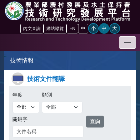
跳到主要內容區塊
小
中
大
內文查詢
網站導覽
EN
中
手機
:::
技術情報
技術文件翻譯
年度
類別
查詢
關鍵字