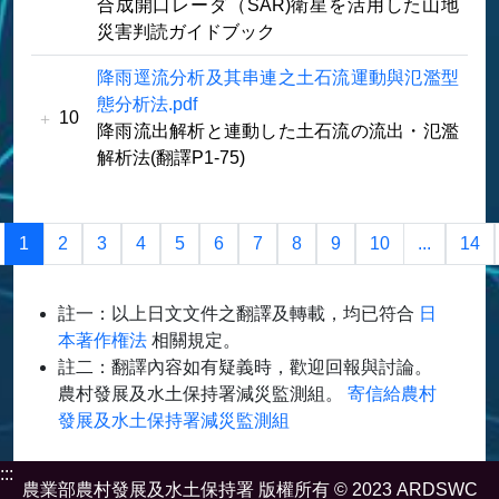
合成開口レーダ（SAR)衛星を活用した山地
災害判読ガイドブック
降雨逕流分析及其串連之土石流運動與氾濫型
態分析法.pdf
10
降雨流出解析と連動した土石流の流出・氾濫
解析法(翻譯P1-75)
1
2
3
4
5
6
7
8
9
10
...
14
註一：以上日文文件之翻譯及轉載，均已符合
日
本著作権法
相關規定。
註二：翻譯內容如有疑義時，歡迎回報與討論。
農村發展及水土保持署減災監測組。
寄信給農村
發展及水土保持署減災監測組
:::
農業部農村發展及水土保持署 版權所有 © 2023 ARDSWC