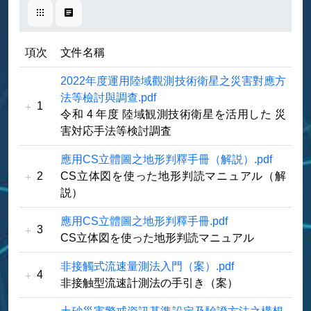
卡片式
表格式
項次
文件名稱
2022年度運用陸域觀測技術衛星之災害對應方
法等檢討與調查.pdf
1
令和 4 年度 陸域観測技術衛星を活用した 災
害対応手法等検討調査
應用CS立體圖之地形判釋手冊（解説）.pdf
2
CS立体図を使った地形判読マニュアル（解
説）
應用CS立體圖之地形判釋手冊.pdf
3
CS立体図を使った地形判読マニュアル
非接觸式流速量測法入門（案）.pdf
4
非接触型流速計測法の手引き（案）