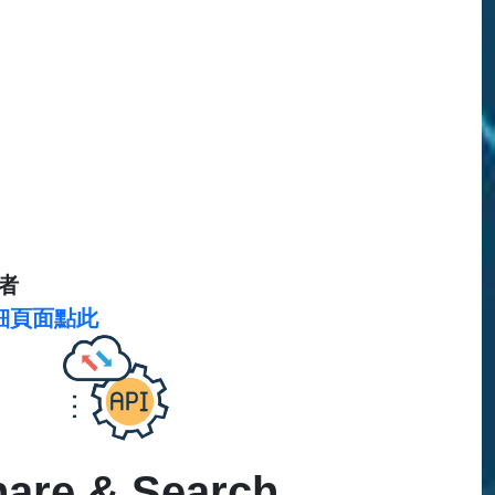
者
細頁面點此
are & Search