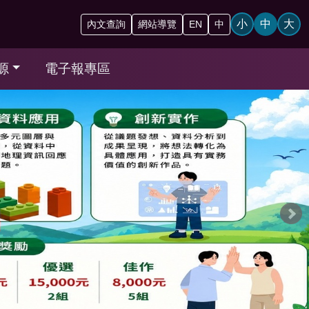
小
中
大
內文查詢
網站導覽
EN
中
源
電子報專區