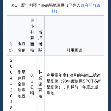
表1、歷年判釋全臺崩塌地圖層（已列入
政府開放資
料
）
最
小
判
辦
釋
理
年
產品
面
機
份
名稱
積
關
引用圖資
2
0
0
衛星
林
0.
利用當年度1~8月的福衛二號衛
4
判釋
業
1
星影像（93年度使用SPOT-5衛
–
全島
保
公
星影像），判釋前一年度之崩
2
崩塌
育
頃
塌地
0
地圖
署
1
8