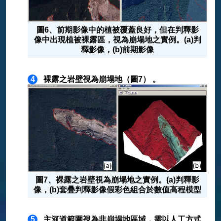
圖6、前期影像中的植被覆蓋良好，但在判釋影
像中出現植被裸露區，視為崩塌地之實例。(a)判
釋影像，(b)前期影像
4
裸露之岩壁視為崩塌地（圖7） 。
圖7、裸露之岩壁視為崩塌地之實例。(a)判釋影
像，(b)套疊判釋影像假彩色組合於數值高程模型
5
主河道範圍視為非崩塌地區域，需以人工方式