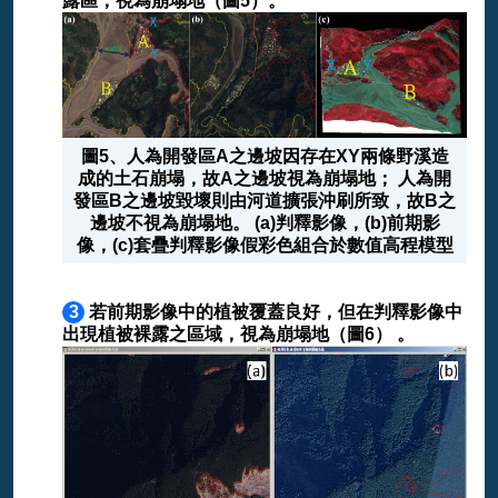
露區，視為崩塌地（圖5）。
圖5、人為開發區A之邊坡因存在XY兩條野溪造
成的土石崩塌，故A之邊坡視為崩塌地； 人為開
發區B之邊坡毀壞則由河道擴張沖刷所致，故B之
邊坡不視為崩塌地。 (a)判釋影像，(b)前期影
像，(c)套疊判釋影像假彩色組合於數值高程模型
3
若前期影像中的植被覆蓋良好，但在判釋影像中
出現植被裸露之區域，視為崩塌地（圖6） 。