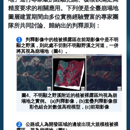
精度要求的相關應用。下列便是全臺崩塌地
圖層建置期間由多位實務經驗豐富的專家團
隊所共同討論、歸納出的判釋原則：
1
判釋影像中的植被裸露區在前期影像中是不明
顯之野溪，則此處不切割不明顯野溪之河道，一併
將其視為崩塌地（圖4）。
圖4、不明顯之野溪附近的植被裸露區均視為崩
塌地之實例。 (a)判釋影像，(b)套疊判釋影像假
彩色組合於數值高程模型，(c)前期影像
2
公路或人為開發區域的邊坡出現大規模植被裸