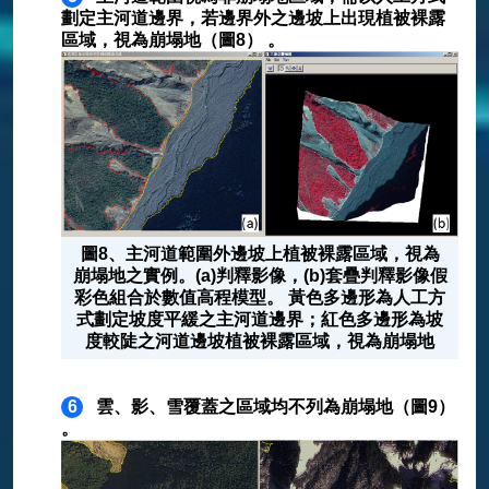
劃定主河道邊界，若邊界外之邊坡上出現植被裸露
區域，視為崩塌地（圖8） 。
圖8、主河道範圍外邊坡上植被裸露區域，視為
崩塌地之實例。(a)判釋影像，(b)套疊判釋影像假
彩色組合於數值高程模型。 黃色多邊形為人工方
式劃定坡度平緩之主河道邊界；紅色多邊形為坡
度較陡之河道邊坡植被裸露區域，視為崩塌地
6
雲、影、雪覆蓋之區域均不列為崩塌地（圖9）
。