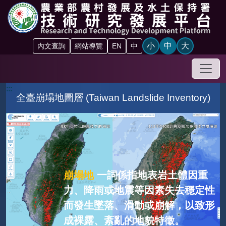
跳到主要內容區塊
小
中
大
內文查詢
網站導覽
EN
中
手機
:::
全臺崩塌地圖層 (Taiwan Landslide Inventory)
崩塌地
一詞係指地表岩土體因重
力、降雨或地震等因素失去穩定性
而發生墜落、滑動或崩解，以致形
成裸露、紊亂的地貌特徵。