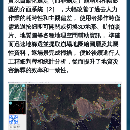
實現自動化選定（而非劃定）崩塌地和陰影
區的介面系統［2］ ，大幅改善了過去人力
作業的耗時性和主觀偏差， 使用者操作時僅
需透過按鈕即可開關或切換3D地形、航拍照
片、地質圖等各種地理空間輔助資訊， 準確
而迅速地篩選並提取崩塌地圈繪圖層及其屬
性資料，逐場景完成掃描， 便於後續進行人
工精細判釋和統計分析，從而提升了地質災
害解釋的效率和一致性。