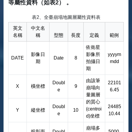
等屬性資料（如表2） 。
表2、全臺崩塌地圖層屬性資料表
英文
中文名
名稱
稱
型態
長度
定義
範例
依衛星
影像日
影像所
yyyym
DATE
Date
8
期
拍攝日
mdd
期
由該筆
Doubl
22101
X
橫坐標
9
崩塌向
e
6.45
量圖層
的質心
Doubl
24485
(centroi
Y
縱坐標
10
e
10.44
d)坐標
崩塌多
投影面
Doubl
5000.