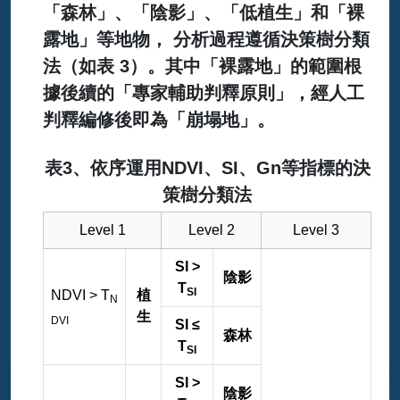
「森林」、「陰影」、「低植生」和「裸
露地」等地物， 分析過程遵循決策樹分類
法（如表 3）。其中「裸露地」的範圍根
據後續的「專家輔助判釋原則」，經人工
判釋編修後即為「崩塌地」。
表3、依序運用NDVI、SI、Gn等指標的決
策樹分類法
Level 1
Level 2
Level 3
SI >
陰影
T
SI
NDVI > T
植
N
生
DVI
SI ≤
森林
T
SI
SI >
陰影