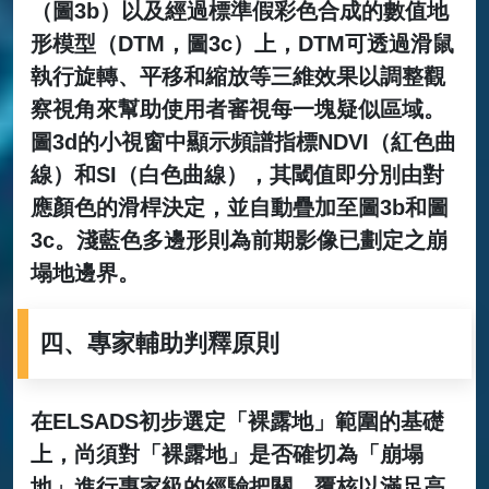
（圖3b）以及經過標準假彩色合成的數值地
形模型（DTM，圖3c）上，DTM可透過滑鼠
執行旋轉、平移和縮放等三維效果以調整觀
察視角來幫助使用者審視每一塊疑似區域。
圖3d的小視窗中顯示頻譜指標NDVI（紅色曲
線）和SI（白色曲線），其閾值即分別由對
應顏色的滑桿決定，並自動疊加至圖3b和圖
3c。淺藍色多邊形則為前期影像已劃定之崩
塌地邊界。
四、專家輔助判釋原則
在ELSADS初步選定「裸露地」範圍的基礎
上，尚須對「裸露地」是否確切為「崩塌
地」進行專家級的經驗把關、覆核以滿足高