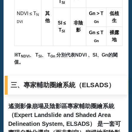
T
SI
NDVI ≤ T
其
Gn > T
低植
N
他
生
DVI
Gn
SI ≤
非陰
T
影
SI
Gn ≤ T
裸露
地
Gn
依序運用NDVI、SI、Gn等指標的決策樹分類法
※T
、 T
、 T
分別代表NDVI 、SI、Gn的閾
NDVI
SI
Gn
值。
三、專家輔助圈繪系統（ELSADS）
遙測影像崩塌及陰影區專家輔助圈繪系統
（Expert Landslide and Shaded Area
Delineation System, ELSADS） 是一套可