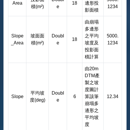
Area
18
邊形投
積(m²)
e
1234
影面積
由崩塌
多邊形
Slope
坡面面
Doubl
之平均
5000.
18
_Area
積(m²)
e
坡度及
1234
投影面
積計算
由20m
DTM產
製之坡
度圖計
平均坡
Doubl
Slope
6
算該筆
12.34
度(deg)
e
崩塌多
邊形之
平均坡
度