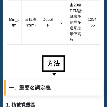
由20m
DTM計
算該筆
Min_d
最低高
Doubl
1234.
8
崩塌多
tm
程(m)
e
56
邊形之
最低高
程
全臺崩塌地圖層屬性資料表
方法
一、重要名詞定義
植被裸露區