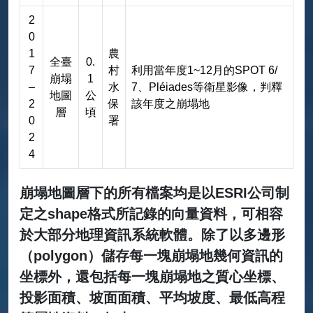
2
0
1
農
全臺
0.
7
村
利用當年度1~12月的SPOT 6/
崩塌
1
–
水
7、Pléiades等衛星影像，判釋
地圖
公
2
保
該年度之崩塌地
層
頃
0
署
2
4
歷年判釋全臺崩塌地圖層
崩塌地圖層下的所有檔案均是以ESRI公司制
定之shape格式所記錄的向量資料，可相容
於大部分地理資訊系統軟體。除了以多邊形
（polygon）儲存每一塊崩塌地幾何資訊的
坐標外，還包括每一塊崩塌地之質心坐標、
投影面積、坡面面積、平均坡度、最低高程