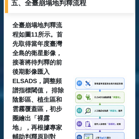
五、全臺崩塌地判釋流程
全臺崩塌地判釋流
程如圖11所示。首
先取得當年度臺灣
全島的衛星影像，
接著將待判釋的前
後期影像匯入
ELSADS，調整頻
譜指標閾值， 排除
陰影區、植生區和
雲霧覆蓋區，初步
圈繪出「裸露
地」，再根據專家
輔助判釋原則對