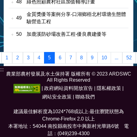
48
綠色照顧農村社區加值輔導計畫
金質獎優等案例分享-口湖鄉梧北村環塘生態體
49
驗營造工程
50
加鹿溪防砂壩改善工程-優良農建優等
1
2
3
4
5
6
7
8
9
10
...
52
:::
農業部農村發展及水土保持署 版權所有 © 2023 ARDSWC
All Rights Reserved
|
政府網站資料開放宣告
|
隱私權政策
|
網站安全政策
|
聯絡我們
建議最佳解析度為1024*768或以上‧最佳瀏覽狀態為
Chrome‧Firefox 2.0 以上
本署地址：54044 南投縣南投市中興新村光華路6號 電
話：(049)239-4300