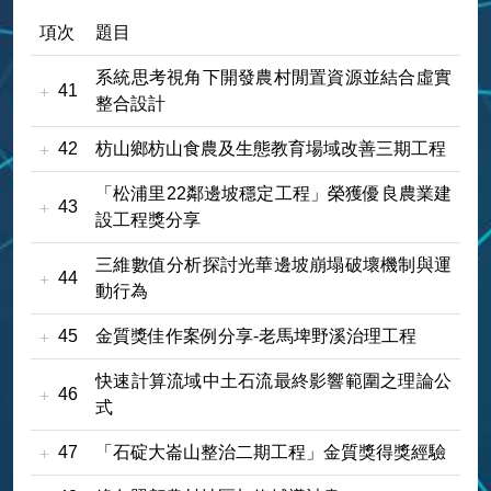
項次
題目
系統思考視角下開發農村閒置資源並結合虛實
41
整合設計
42
枋山鄉枋山食農及生態教育場域改善三期工程
「松浦里22鄰邊坡穩定工程」榮獲優良農業建
43
設工程獎分享
三維數值分析探討光華邊坡崩塌破壞機制與運
44
動行為
45
金質獎佳作案例分享-老馬埤野溪治理工程
快速計算流域中土石流最終影響範圍之理論公
46
式
47
「石碇大崙山整治二期工程」金質獎得獎經驗