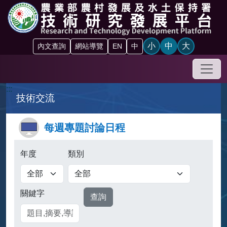
跳到主要內容區塊
小
中
大
內文查詢
網站導覽
EN
中
手機
:::
技術交流
每週專題討論日程
年度
類別
關鍵字