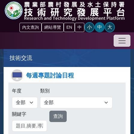
跳到主要內容區塊
小
中
大
內文查詢
網站導覽
EN
中
手機
:::
技術交流
每週專題討論日程
年度
類別
關鍵字