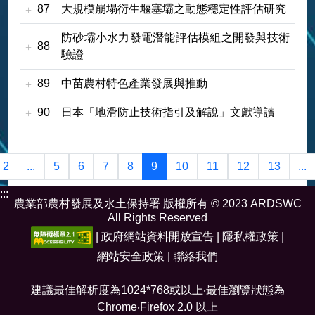
87
大規模崩塌衍生堰塞壩之動態穩定性評估研究
防砂壩小水力發電潛能評估模組之開發與技術
88
驗證
89
中苗農村特色產業發展與推動
90
日本「地滑防止技術指引及解說」文獻導讀
2
...
5
6
7
8
9
10
11
12
13
...
:::
農業部農村發展及水土保持署 版權所有 © 2023 ARDSWC
All Rights Reserved
|
政府網站資料開放宣告
|
隱私權政策
|
網站安全政策
|
聯絡我們
建議最佳解析度為1024*768或以上‧最佳瀏覽狀態為
Chrome‧Firefox 2.0 以上