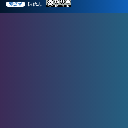
導讀者
陳信志