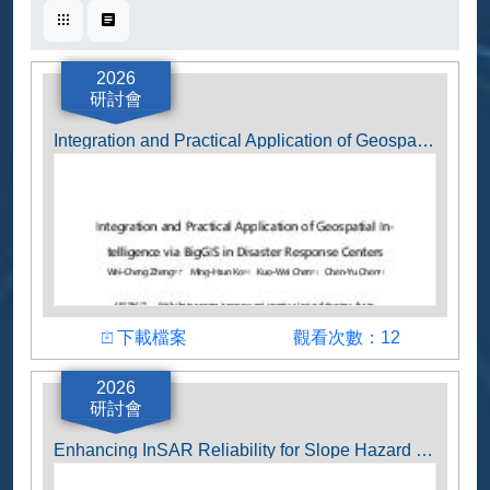
卡片式
表格式
2026
研討會
Integration and Practical Application of Geospatial Intelligence via BigGIS in Disaster Response Centers
下載檔案
觀看次數
下載檔案
觀看次數：12
作者
2026
研討會
Wei-Cheng Zheng, Ming-Hsun Ko, Kuo-Wei
Chen, Chen-Yu Chen
Enhancing InSAR Reliability for Slope Hazard Management with Landslide Sensitivity Index