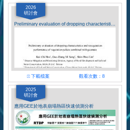
作者
2026
研討會
Chun-En Lin, Han-Yang Wu, Ching-Fan Lee,
Chen-Yu Chen, Kuo-Wei Chen
Preliminary evaluation of dropping characteristics and revegetation performance of vegetation pellets combined with geomats
下載檔案
觀看次數
下載檔案
觀看次數：8
作者
2025
研討會
Kai-Chi Hsu, Guo-Zhang M. Song, Shin-Hwei
Lin
應用GEE於地表崩塌熱區快速偵測分析