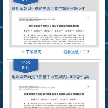
應用智慧型手機於災害勘查空間資訊數位化
下載檔案
觀看次數
下載檔案
觀看次數：113
作者
2025
期刊
李哲宇、林駿恩、陳俊廷、李易諭、葉雯婷、
黃偉宸
地震與降雨交互影響下堰塞湖潰決風險評估與災害應變對策