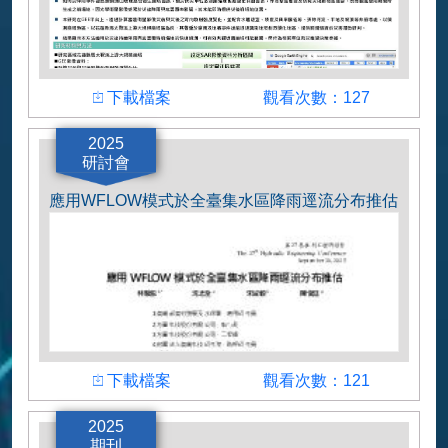
下載檔案
觀看次數
下載檔案
觀看次數：127
作者
2025
研討會
林駿恩、葉雯婷、陳俊廷、陳振宇
應用WFLOW模式於全臺集水區降雨逕流分布推估
下載檔案
觀看次數
下載檔案
觀看次數：121
作者
2025
期刊
林駿恩、沈志全、宋威毅、陳俊廷