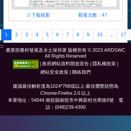
下載檔案
觀看次數
下載檔案
觀看次數：47
作者
林駿恩、林恩如、陳振宇、沈志全、鍾曉緯
1
2
3
4
5
6
7
8
9
10
...
17
:::
農業部農村發展及水土保持署 版權所有 © 2023 ARDSWC
All Rights Reserved
|
政府網站資料開放宣告
|
隱私權政策
|
網站安全政策
|
聯絡我們
建議最佳解析度為1024*768或以上‧最佳瀏覽狀態為
Chrome‧Firefox 2.0 以上
本署地址：54044 南投縣南投市中興新村光華路6號 電
話：(049)239-4300