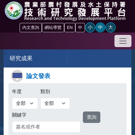
跳到主要內容區塊
小
中
大
內文查詢
網站導覽
EN
中
手機
:::
研究成果
論文發表
年度
類別
關鍵字