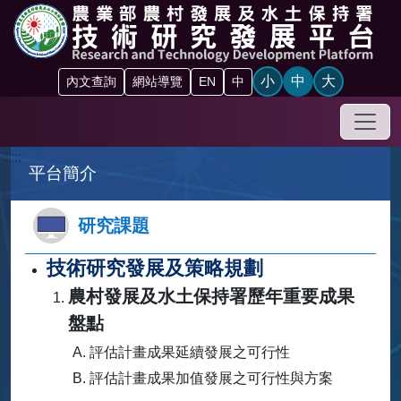
跳到主要內容區塊
小
中
大
內文查詢
網站導覽
EN
中
手機
:::
平台簡介
研究課題
技術研究發展及策略規劃
農村發展及水土保持署歷年重要成果
盤點
評估計畫成果延續發展之可行性
評估計畫成果加值發展之可行性與方案