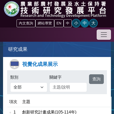
跳到主要內容區塊
小
中
大
內文查詢
網站導覽
EN
中
手機
:::
研究成果
視覺化成果展示
查詢按鈕
類別
關鍵字
項次
主題
1
創新研究計畫成果(105-114年)