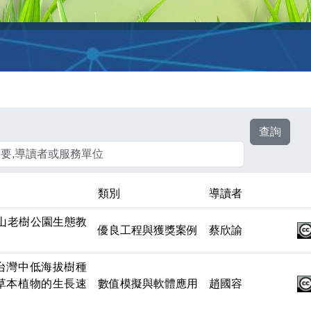
類別
導讀者
山老樹公園生態教
優良工程與獲獎案例
蔡欣諭
台灣中低海拔樹種
草本植物的生長速
數值模擬與軟體應用
趙國容