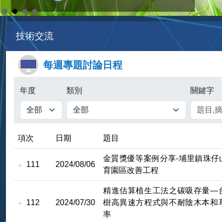
:::
技術交流
每週專題討論日程
年度
類別
關鍵字
項次
日期
題目
金質獎優等案例分享-埔里鎮珠仔
111
2024/08/06
育園區改善工程
精進估算植生工法之碳吸存量—
112
2024/07/30
樹高異速方程式與不耐陰木本和
率