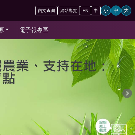
小
中
大
內文查詢
網站導覽
EN
中
源
電子報專區