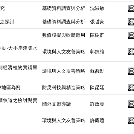
究
基礎資料調查與分析
沈淑敏
之探討
基礎資料調查與分析
張哲豪
數值模擬與軟體應用
陳樹群
動-大不岸溪集水
環境與人文友善策略
郭鎮維
別經濟植物實踐里
環境與人文友善策略
蘇彥勳
東地區為例
防災科技與精進策略
陳昆廷
槽魚道之檢討與實
國外文獻導讀
許政堯
環境與人文友善策略
許庭瑄