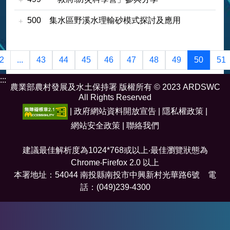
500
集水區野溪水理輸砂模式探討及應用
2
...
43
44
45
46
47
48
49
50
51
:::
農業部農村發展及水土保持署 版權所有 © 2023 ARDSWC
All Rights Reserved
|
政府網站資料開放宣告
|
隱私權政策
|
網站安全政策
|
聯絡我們
建議最佳解析度為1024*768或以上‧最佳瀏覽狀態為
Chrome‧Firefox 2.0 以上
本署地址：54044 南投縣南投市中興新村光華路6號 電
話：(049)239-4300