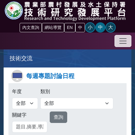
跳到主要內容區塊
小
中
大
內文查詢
網站導覽
EN
中
手機
:::
技術交流
每週專題討論日程
年度
類別
關鍵字