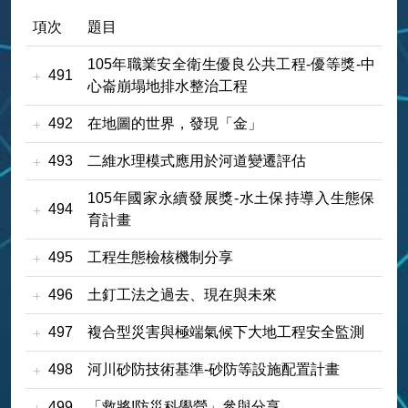
項次
題目
105年職業安全衛生優良公共工程-優等獎-中
491
心崙崩塌地排水整治工程
492
在地圖的世界，發現「金」
493
二維水理模式應用於河道變遷評估
105年國家永續發展獎-水土保持導入生態保
494
育計畫
495
工程生態檢核機制分享
496
土釘工法之過去、現在與未來
497
複合型災害與極端氣候下大地工程安全監測
498
河川砂防技術基準-砂防等設施配置計畫
499
「救將!防災科學營」參與分享