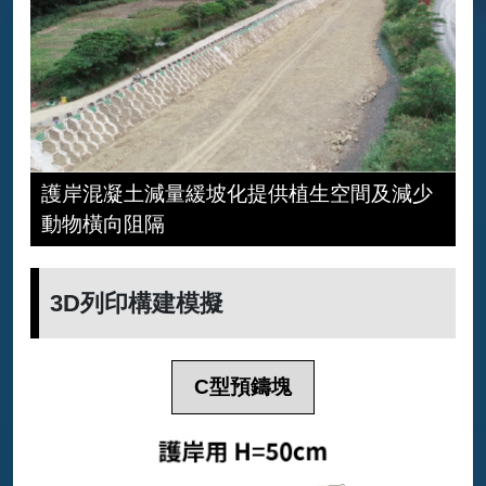
護岸混凝土減量緩坡化提供植生空間及減少
動物橫向阻隔
3D列印構建模擬
C型預鑄塊