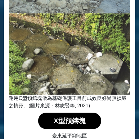
運用C型預鑄塊做為基礎保護工目前成效良好尚無損壞
之情形。(圖片來源：林志賢等, 2021)
X型預鑄塊
臺東延平鄉地區