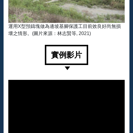
運用X型預鑄塊做為邊坡基腳保護工目前效良好尚無損
壞之情形。(圖片來源：林志賢等, 2021)
實例影片