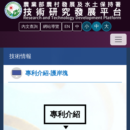
跳到主要內容區塊
小
中
大
內文查詢
網站導覽
EN
中
手機
技術情報
專利介紹-護岸塊
專利介紹