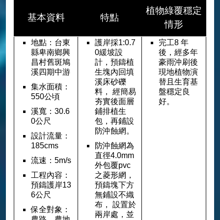
植物綠覆穩定
基本資料
特點
情形
地點：台東
護岸採1:0.7
完工8 年
縣卑南鄉興
0緩坡設
後，經多年
昌村舊斑鳩
計，預鑄植
豪雨沖刷後
溪四期中游
生塊內回填
現地植物演
溪床砂礫
替且生育基
集水面積：
料， 經簡易
盤穩定良
550公頃
夯實後面層
好。
溪寬：30.6
鋪排植生
0公尺
包，再鋪設
防沖蝕網。
設計流量：
185cms
防沖蝕網為
直徑4.0mm
流速：5m/s
外包覆pvc
工程內容：
之菱形網，
預鑄護岸13
預鑄塊下方
6公尺
無鋪設不織
布， 設置於
保全對象：
兩岸處，並
農路、農地