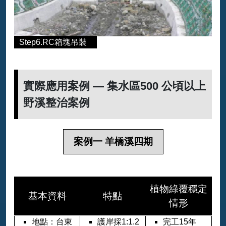
Step6.RC箱塊吊裝
實際應用案例 — 集水區500 公頃以上
野溪整治案例
案例一 羊橋溪四期
植物綠覆穩定
基本資料
特點
情形
地點：台東
護岸採1:1.2
完工15年