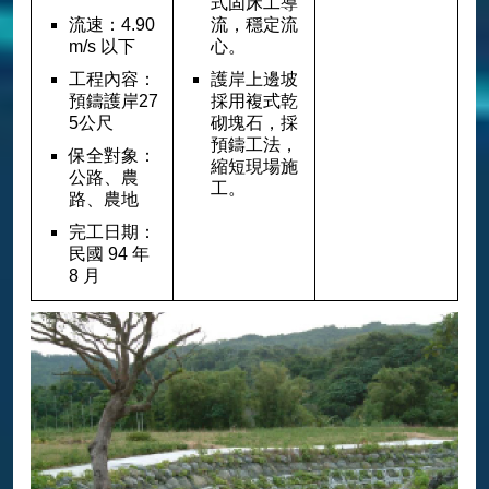
式固床工導
流速：4.90
流，穩定流
m/s 以下
心。
工程內容：
護岸上邊坡
預鑄護岸27
採用複式乾
5公尺
砌塊石，採
預鑄工法，
保全對象：
縮短現場施
公路、農
工。
路、農地
完工日期：
民國 94 年
8 月