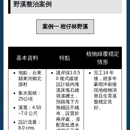
野溪整治案例
案例一 柑仔林野溪
植物綠覆穩定
基本資料
特點
情形
地點：台東
護岸採1:0.5
完工14 年
縣東河鄉北
0 複式緩坡
後，經多年
源村
設計箱內塊
豪雨沖刷後
溪床塊石縫
現地植物演
集水面積：
填溪礫土，
替且生育基
25公頃
預鑄塊下方
盤穩定良
溪寬：4.50
無鋪設不織
好。
~7.0 公尺
布，設置於
兩岸處， 並
設計流量：
配置低透水
8.0 cms