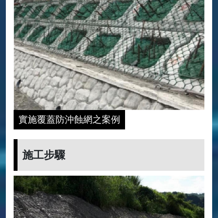
實施覆蓋防沖蝕網之案例
施工步驟