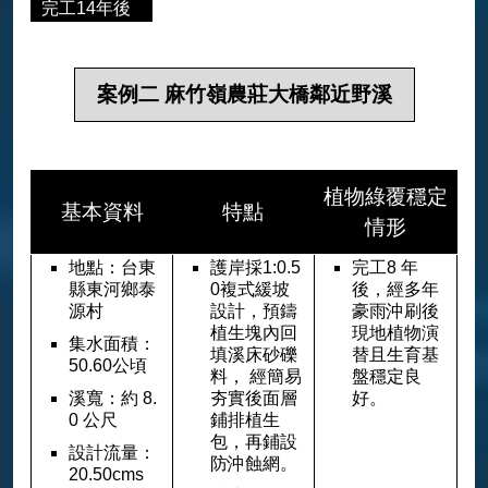
完工14年後
案例二 麻竹嶺農莊大橋鄰近野溪
植物綠覆穩定
基本資料
特點
情形
地點：台東
護岸採1:0.5
完工8 年
縣東河鄉泰
0複式緩坡
後，經多年
源村
設計，預鑄
豪雨沖刷後
植生塊內回
現地植物演
集水面積：
填溪床砂礫
替且生育基
50.60公頃
料， 經簡易
盤穩定良
溪寬：約 8.
夯實後面層
好。
0 公尺
鋪排植生
包，再鋪設
設計流量：
防沖蝕網。
20.50cms