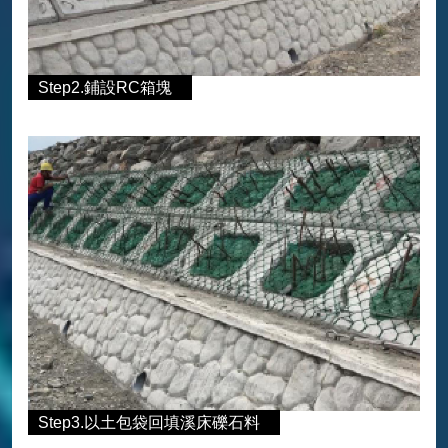
Step2.鋪設RC箱塊
Step3.以土包袋回填溪床礫石料