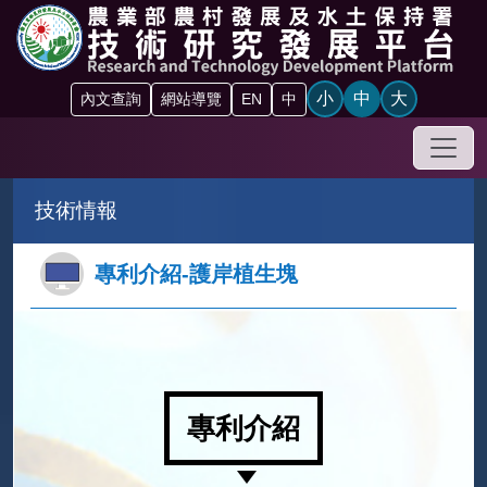
跳到主要內容區塊
小
中
大
內文查詢
網站導覽
EN
中
手機
技術情報
專利介紹-護岸植生塊
專利介紹