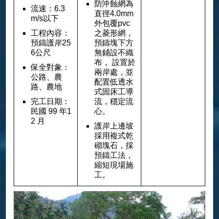
防沖蝕網為
流速：6.3
直徑4.0mm
m/s以下
外包覆pvc
工程內容：
之菱形網，
預鑄護岸25
預鑄塊下方
6公尺
無鋪設不織
布， 設置於
保全對象：
兩岸處，並
公路、農
配置低透水
路、農地
式固床工導
完工日期：
流，穩定流
民國 99 年1
心。
2 月
護岸上邊坡
採用複式乾
砌塊石，採
預鑄工法，
縮短現場施
工。