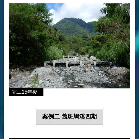
完工15年後
案例二 舊斑鳩溪四期