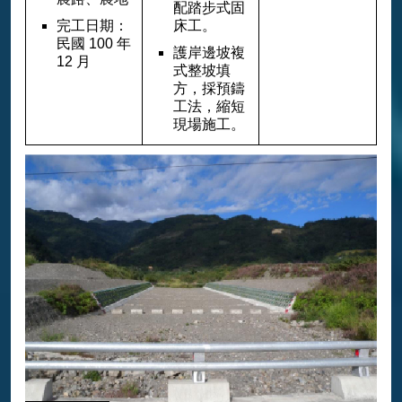
配踏步式固
完工日期：
床工。
民國 100 年
護岸邊坡複
12 月
式整坡填
方，採預鑄
工法，縮短
現場施工。