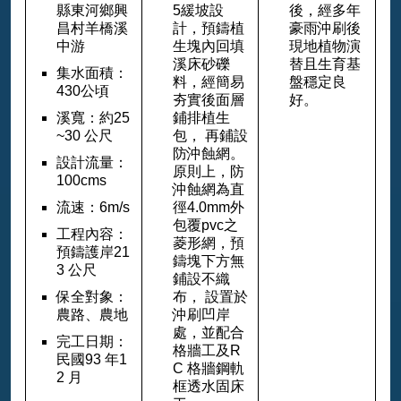
縣東河鄉興
5緩坡設
後，經多年
昌村羊橋溪
計，預鑄植
豪雨沖刷後
中游
生塊內回填
現地植物演
溪床砂礫
替且生育基
集水面積：
料，經簡易
盤穩定良
430公頃
夯實後面層
好。
溪寬：約25
鋪排植生
~30 公尺
包， 再鋪設
防沖蝕網。
設計流量：
原則上，防
100cms
沖蝕網為直
流速：6m/s
徑4.0mm外
包覆pvc之
工程內容：
菱形網，預
預鑄護岸21
鑄塊下方無
3 公尺
鋪設不織
保全對象：
布， 設置於
農路、農地
沖刷凹岸
處，並配合
完工日期：
格牆工及R
民國93 年1
C 格牆鋼軌
2 月
框透水固床