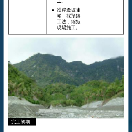
工。
護岸邊坡陡
峭，採預鑄
工法，縮短
現場施工。
完工初期