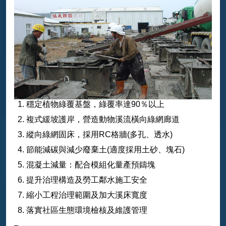
穩定植物綠覆基盤，綠覆率達90％以上
複式緩坡護岸，營造動物溪流橫向綠網廊道
縱向綠網固床，採用RC格牆(多孔、透水)
節能減碳與減少廢棄土(適度採用土砂、塊石)
混凝土減量：配合模組化量產預鑄塊
提升治理構造及勞工鄰水施工安全
縮小工程治理範圍及加大溪床寬度
落實社區生態環境檢核及維護管理