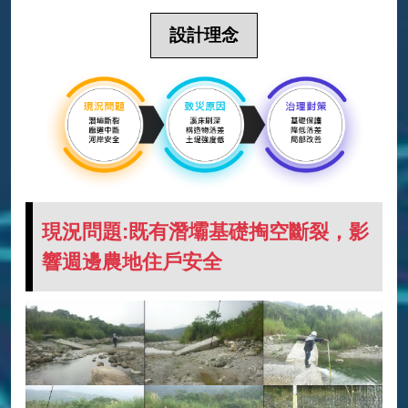
設計理念
現況問題:既有潛壩基礎掏空斷裂，影
響週邊農地住戶安全