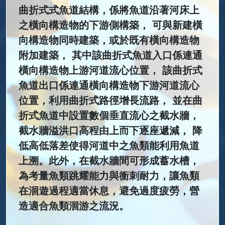
曲折式式魚道結構，係將魚道沿著河床上
之橫向構造物的下游側構築， 可與新建橫
向構造物同時建築，或於既有橫向構造物
附加建築， 其中該曲折式魚道入口係連通
橫向構造物上游河道流心位置， 該曲折式
魚道出口係連通橫向構造物下游河道流心
位置，利用曲折式路徑增長流路， 並在曲
折式魚道中設置數個垂直流心之截水牆，
截水牆溢洪口高程由上而下逐座遞減， 降
低高低落差使得河道中之魚類能利用魚道
上溯。此外，在截水牆間可形成蓄水槽，
為考量魚類跳耀能力與衝刺耐力，讓魚類
在洄遊過程適當休息，避免過度疲勞，營
造適合魚類洄游之流況。