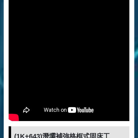
(1K+643)潛壩補強格框式固床工