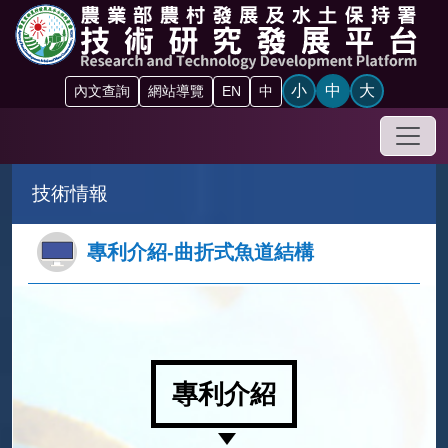
跳到主要內容區塊
小
中
大
內文查詢
網站導覽
EN
中
手機
技術情報
專利介紹-曲折式魚道結構
專利介紹