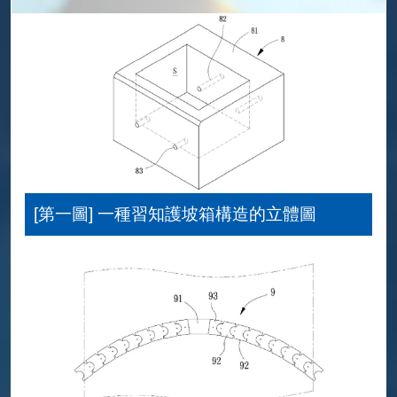
[第一圖] 一種習知護坡箱構造的立體圖