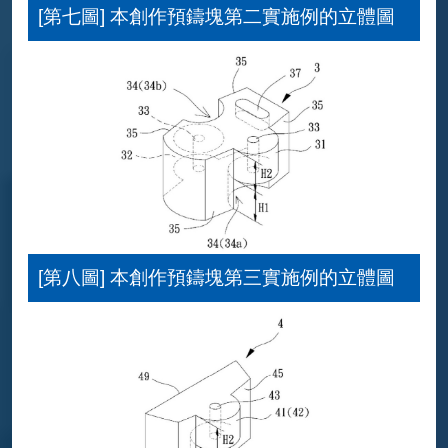
[第七圖] 本創作預鑄塊第二實施例的立體圖
[第八圖] 本創作預鑄塊第三實施例的立體圖