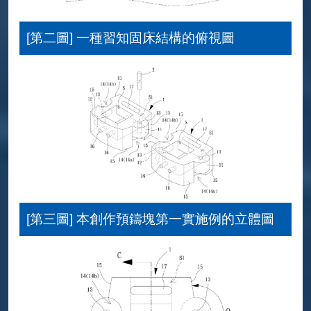
[第二圖] 一種習知固床結構的俯視圖
[第三圖] 本創作預鑄塊第一實施例的立體圖