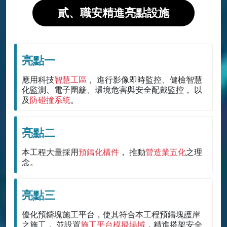
貳、職安精進亮點設施
亮點一
應用科技
智慧工區
， 進行影像即時監控、健檢智慧
化監測、電子圍籬、環境危害與安全配戴監控， 以
及
防碰撞系統
。
亮點二
本工程大量採用
預鑄化構件
， 推動
營造業五化
之理
念。
亮點三
優化預鑄塊施工平台，使其符合本工程預鑄塊護岸
之施工， 並設置
施工平台模擬場域
，精進搭架安全