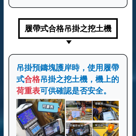
履帶式合格吊掛之挖土機
吊掛預鑄塊護岸時，使用履帶
式
合格
吊掛之挖土機，機上的
荷重表
可供確認是否安全。