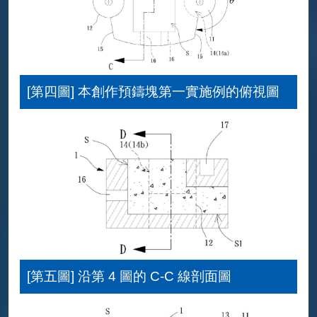
[第四圖] 本創作預鑄塊第一實施例的俯視圖
[第五圖] 沿第 4 圖的 C-C 線剖面圖