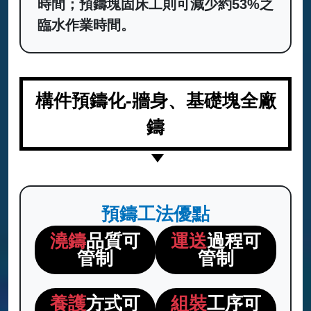
時間；預鑄塊固床工則可減少約53%之
臨水作業時間。
構件預鑄化-牆身、基礎塊全廠
鑄
預鑄工法優點
澆鑄
品質可
運送
過程可
管制
管制
養護
方式可
組裝
工序可