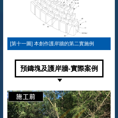
[第十一圖] 本創作護岸牆的第二實施例
預鑄塊及護岸牆-實際案例