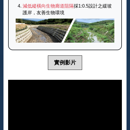
減低縱橫向生物廊道阻隔
採1:0.5設計之緩坡
護岸，友善生物環境
實例影片