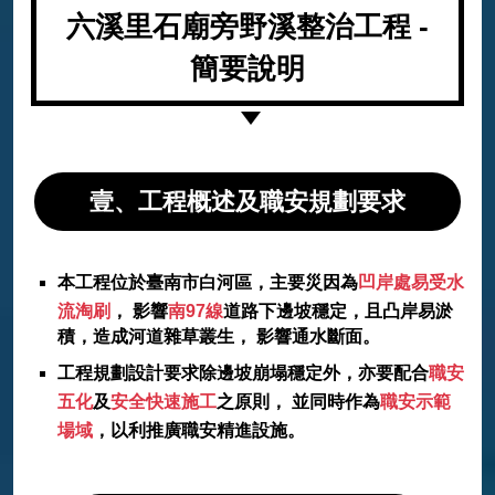
六溪里石廟旁野溪整治工程 -
簡要說明
壹、工程概述及職安規劃要求
本工程位於臺南市白河區，主要災因為
凹岸處易受水
流淘刷
， 影響
南97線
道路下邊坡穩定，且凸岸易淤
積，造成河道雜草叢生， 影響通水斷面。
工程規劃設計要求除邊坡崩塌穩定外，亦要配合
職安
五化
及
安全快速施工
之原則， 並同時作為
職安示範
場域
，以利推廣職安精進設施。