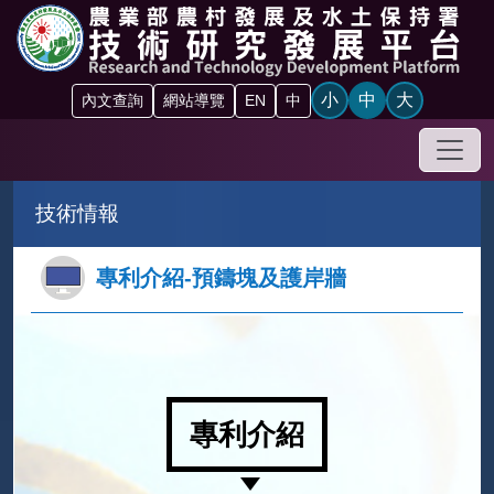
跳到主要內容區塊
小
中
大
內文查詢
網站導覽
EN
中
手機
技術情報
專利介紹-預鑄塊及護岸牆
專利介紹