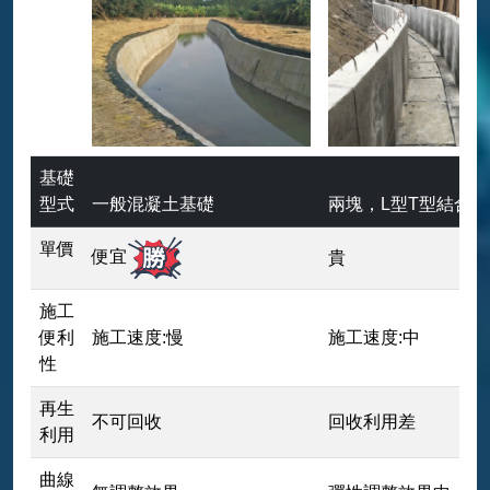
基礎
型式
一般混凝土基礎
兩塊，L型T型結合
單價
便宜
貴
施工
便利
施工速度:慢
施工速度:中
性
再生
不可回收
回收利用差
利用
曲線