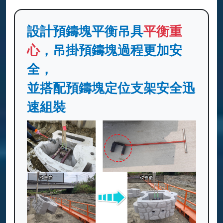
設計預鑄塊平衡吊具
平衡重
心
，吊掛預鑄塊過程更加安
全，
並搭配預鑄塊定位支架安全迅
速組裝