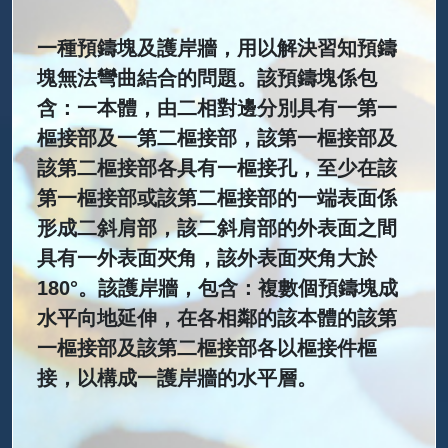
一種預鑄塊及護岸牆，用以解決習知預鑄
塊無法彎曲結合的問題。該預鑄塊係包
含：一本體，由二相對邊分別具有一第一
樞接部及一第二樞接部，該第一樞接部及
該第二樞接部各具有一樞接孔，至少在該
第一樞接部或該第二樞接部的一端表面係
形成二斜肩部，該二斜肩部的外表面之間
具有一外表面夾角，該外表面夾角大於
180°。該護岸牆，包含：複數個預鑄塊成
水平向地延伸，在各相鄰的該本體的該第
一樞接部及該第二樞接部各以樞接件樞
接，以構成一護岸牆的水平層。