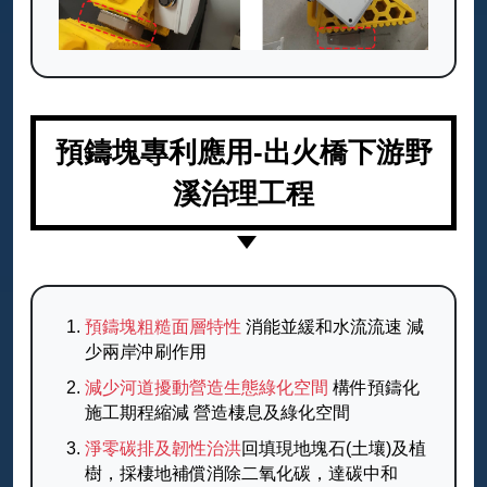
預鑄塊專利應用-出火橋下游野
溪治理工程
預鑄塊粗糙面層特性
消能並緩和水流流速 減
少兩岸沖刷作用
減少河道擾動營造生態綠化空間
構件預鑄化
施工期程縮減 營造棲息及綠化空間
淨零碳排及韌性治洪
回填現地塊石(土壤)及植
樹，採棲地補償消除二氧化碳，達碳中和