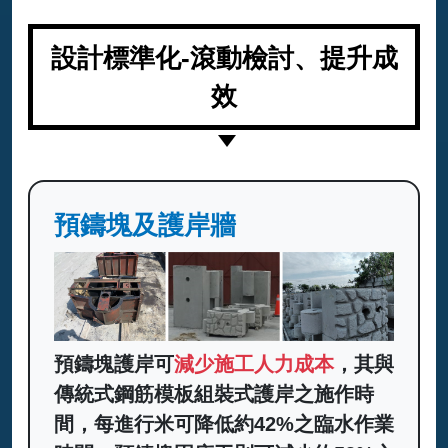
設計標準化-滾動檢討、提升成
效
預鑄塊及護岸牆
預鑄塊護岸可
減少施工人力成本
，其與
傳統式鋼筋模板組裝式護岸之施作時
間，每進行米可降低約42%之臨水作業