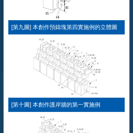
[第九圖] 本創作預鑄塊第四實施例的立體圖
[第十圖] 本創作護岸牆的第一實施例