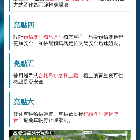
方式及作為示範推廣場域。
亮點四
設計
預鑄塊平衡吊具
平衡其重心，吊掛預鑄塊過程
更加安全，並搭配預鑄塊定位支架安全迅速組裝。
亮點五
使用履帶式
合格吊掛之挖土機
，機上的荷重表可供
確認是否安全。
亮點六
優化車輛輪擋裝置，車檔啟動後
持續產生警告聲
音
，避免車輛停止時滑動。