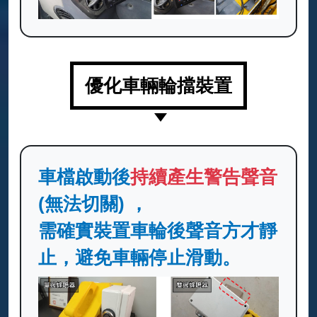
優化車輛輪擋裝置
車檔啟動後
持續產生警告聲音
(無法切關) ，
需確實裝置車輪後聲音方才靜
止，避免車輛停止滑動。