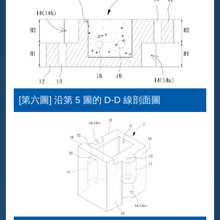
[第六圖] 沿第 5 圖的 D-D 線剖面圖