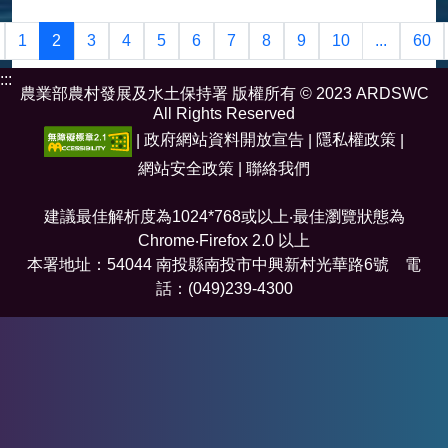
計畫主持人
柯勇全副理事長
1
2
3
4
5
6
7
8
9
10
...
60
:::
農業部農村發展及水土保持署 版權所有 © 2023 ARDSWC
All Rights Reserved
|
政府網站資料開放宣告
|
隱私權政策
|
網站安全政策
|
聯絡我們
建議最佳解析度為1024*768或以上‧最佳瀏覽狀態為
Chrome‧Firefox 2.0 以上
本署地址：54044 南投縣南投市中興新村光華路6號 電
話：(049)239-4300