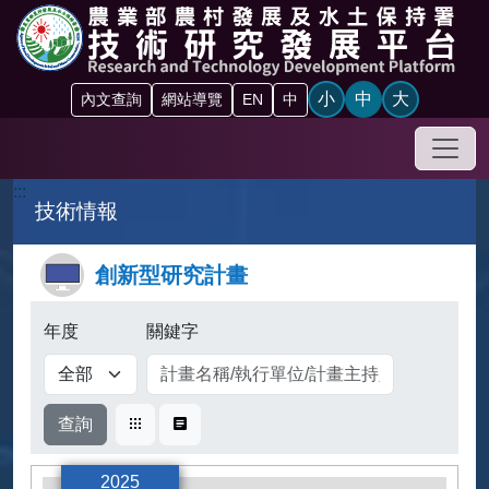
跳到主要內容區塊
小
中
大
內文查詢
網站導覽
EN
中
手機
:::
技術情報
創新型研究計畫
年度
關鍵字
卡片式
表格式
2025