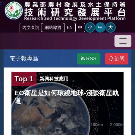
跳到主要內容區塊
:::
小
中
大
內文查詢
網站導覽
EN
中
手機
:::
電子報專區
RSS
訂閱
Top 1
新興科技應用
水
EO衛星是如何環繞地球-淺談衛星軌
道