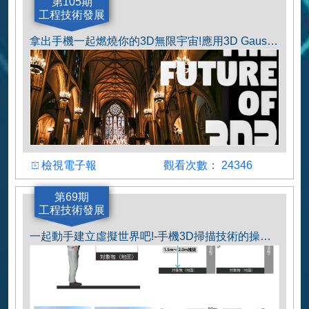
作者
第105期
工程技術發展
陳俊廷
拿出手機一起燃燒你的3D無限宇宙!應用3D Gaussian Splatting法進行地球任何角落無限制範圍的AI手機建模介紹
檢視
觀看人數
檢視電子報
觀看次數： 24346
作者
第69期
工程技術發展
李哲宇
一起動手建立虛擬世界吧!-手機3D掃描技術的操作技巧