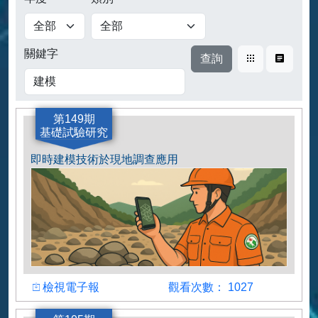
查詢
關鍵字
卡片式
表格式
第149期
基礎試驗研究
即時建模技術於現地調查應用
檢視
觀看人數
檢視電子報
觀看次數： 1027