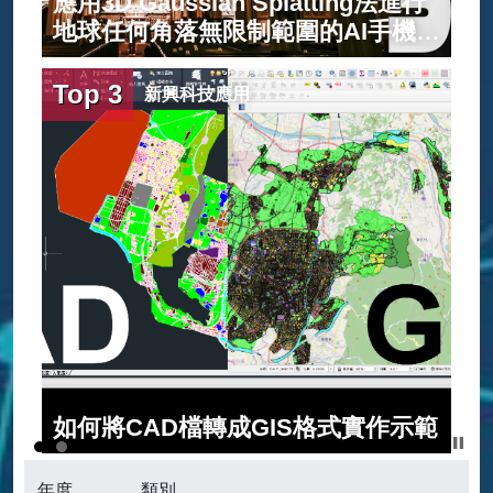
布
應用3D Gaussian Splatting法進行
地球任何角落無限制範圍的AI手機建
模介紹
Top 3
新興科技應用
如何將CAD檔轉成GIS格式實作示範
年度
類別