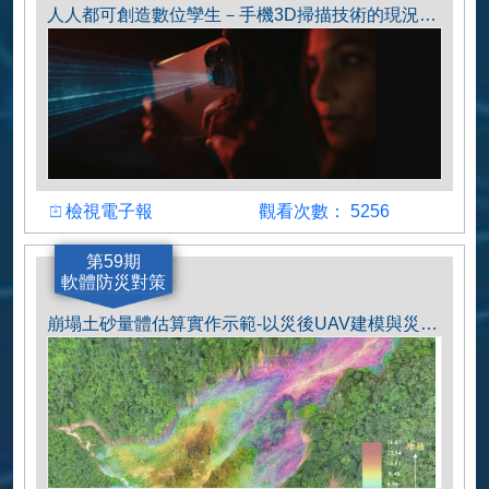
人人都可創造數位孿生－手機3D掃描技術的現況與發展
檢視
觀看人數
檢視電子報
觀看次數： 5256
作者
第59期
軟體防災對策
李哲宇
崩塌土砂量體估算實作示範-以災後UAV建模與災前DEM為例