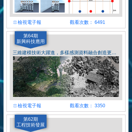
檢視
觀看人數
檢視電子報
觀看次數： 6491
作者
第64期
新興科技應用
李哲宇
三維建模技術大躍進，多樣感測資料融合創造更多應用可能
檢視
觀看人數
檢視電子報
觀看次數： 3350
作者
第62期
工程技術發展
林宥伯