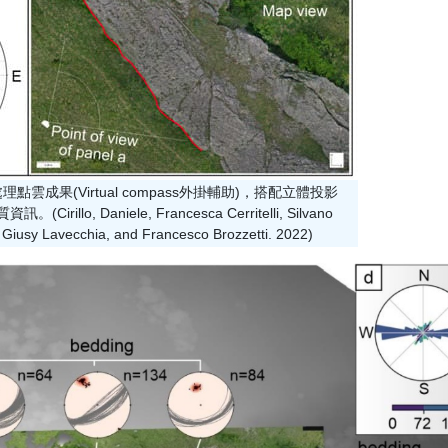
處理點雲成果(Virtual compass外掛輔助)，搭配立體投影
Cirillo, Daniele, Francesca Cerritelli, Silvano
, Giusy Lavecchia, and Francesco Brozzetti. 2022)