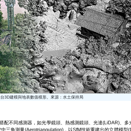
景台3D建模與地表數值模形。來源：水土保持局
配不同感測器，如光學鏡頭、熱感測鏡頭、光達(LiDAR)、多
(Aerotriangulation)，以SfM技術重建出的立體模型