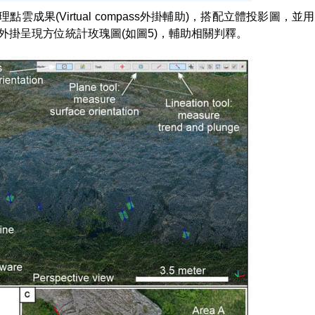
成果(Virtual compass外掛輔助)，搭配立體投影圖，並用Fau
ace外掛呈現方位統計玫瑰圖(如圖5)，輔助相關判釋。