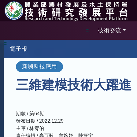
跳到主要內容區塊
技術交流
:::
:::
電子報
新興科技應用
三維建模技術大躍進
期數 / 第64期
發布日期 / 2022.12.29
主筆 / 林宥伯
責任編輯 / 高百毅、詹婉妤、陳振宇