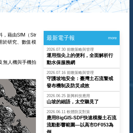
由SfM（Str
最新電子報
more
泛用於研究、數值模
2026.07.30
前瞻策略與管理
運用指尖上的便利，全面解析行
及無人機與手機拍
動水保服務網
2026.07.16
前瞻策略與管理
守護坡地安全：臺灣土石流警戒
發布機制及防災成效
2026.06.25
新興科技應用
山坡的細語，太空聽見了
2026.06.11
軟體防災對策
應用BigGIS-SDF快速模擬土石流
流動影響範圍—以高市DF053為
例