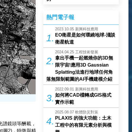
熱門電子報
2023.10.05
新興科技應用
EO衛星是如何環繞地球-淺談
1.
衛星軌道
2024.04.25
工程技術發展
拿出手機一起燃燒你的3D無
2.
限宇宙!應用3D Gaussian
Splatting法進行地球任何角
落無限制範圍的AI手機建模介紹
2022.09.01
新興科技應用
如何將CAD檔轉成GIS格式
3.
實作示範
2025.08.07
軟體防災對策
PLAXIS 的強大功能：土木
4.
光譜鏡頭等酬載，
工程中的有限元素分析與模
(如圖2)，特徵與精