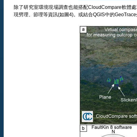
除了研究室環境現場調查也能搭配CloudCompare軟體處理點雲
現劈理、節理等資訊(如圖4)。或結合QGIS中的GeoTr