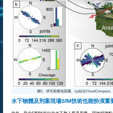
圖5、研究範圍地質圖。(a)結合CloudCompare、立體投
水下物體及刑案現場SfM技術也能扮演重