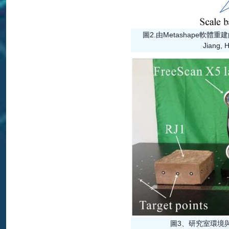
圖2.由Metashape軟體重建的RJ
Jiang, 
圖3、研究室環境與既有掃