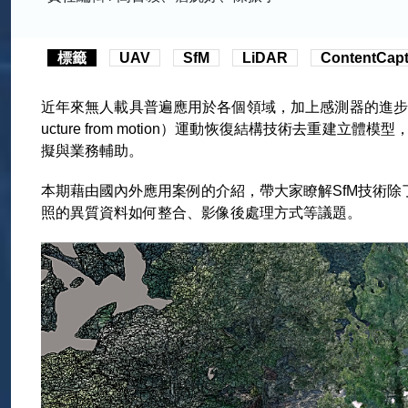
標籤
UAV
SfM
LiDAR
ContentCapt
近年來無人載具普遍應用於各個領域，加上感測器的進步，
ucture from motion）運動恢復結構技術去重
擬與業務輔助。
本期藉由國內外應用案例的介紹，帶大家瞭解SfM技術
照的異質資料如何整合、影像後處理方式等議題。