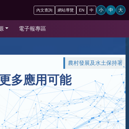
小
中
大
內文查詢
網站導覽
EN
中
源
電子報專區
農村發展及水土保持署
更多應用可能