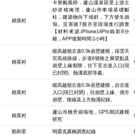
卡努颱風時，廬山溫泉區受上游土
砂淤積掩埋，廬山停車場基礎斷
柱，建築物向下傾斜，下方發生崩
精英村
塌。災害後7個月至現場進行調查
【材料來源:iPhone14Pro錄影8分
鐘，APP後製時間:1小時】
能高越嶺古道0.3k崩壁建模，採雲天
宮高繞路線，步道6號樁之展望點及
精英村
崩壁上緣裂隙，往下至古道入口(現
已封閉)、蝕溝底部等處。
能高越嶺古道0.3k崩壁建模，自古道
精英村
入口(現已封閉)，往崩壁上緣、側方
崩壁、陵線及上方蝕溝紀錄。
廬山吊橋旁崩塌地，GPS測試建模
精英村
研究
勤和里
明霸克露橋調查紀錄