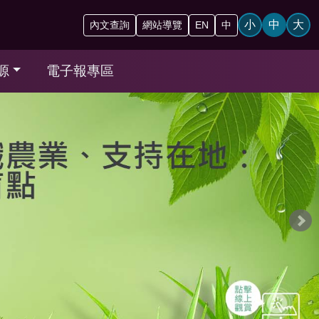
小
中
大
內文查詢
網站導覽
EN
中
源
電子報專區