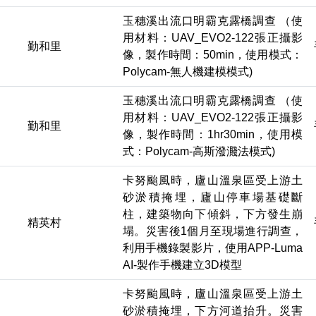
玉穗溪出流口明霸克露橋調查 （使
用材料：UAV_EVO2-122張正攝影
勤和里
像，製作時間：50min，使用模式：
Polycam-無人機建模模式)
玉穗溪出流口明霸克露橋調查 （使
用材料：UAV_EVO2-122張正攝影
勤和里
像，製作時間：1hr30min，使用模
式：Polycam-高斯潑濺法模式)
卡努颱風時，廬山溫泉區受上游土
砂淤積掩埋，廬山停車場基礎斷
柱，建築物向下傾斜，下方發生崩
精英村
塌。災害後1個月至現場進行調查，
利用手機錄製影片，使用APP-Luma
AI-製作手機建立3D模型
卡努颱風時，廬山溫泉區受上游土
砂淤積掩埋，下方河道抬升。災害