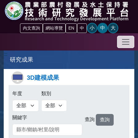
跳到主要內容區塊
小
中
大
內文查詢
網站導覽
EN
中
手機
:::
研究成果
3D建模成果
年度
類別
關鍵字
查詢