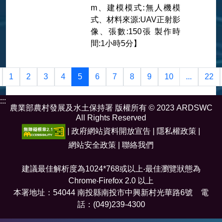
m、建模模式:無人機模
式、材料來源:UAV正射影
像、張數:150張 製作時
間:1小時5分】
1
2
3
4
5
6
7
8
9
10
...
22
:::
農業部農村發展及水土保持署 版權所有 © 2023 ARDSWC
All Rights Reserved
|
政府網站資料開放宣告
|
隱私權政策
|
網站安全政策
|
聯絡我們
建議最佳解析度為1024*768或以上‧最佳瀏覽狀態為
Chrome‧Firefox 2.0 以上
本署地址：54044 南投縣南投市中興新村光華路6號 電
話：(049)239-4300