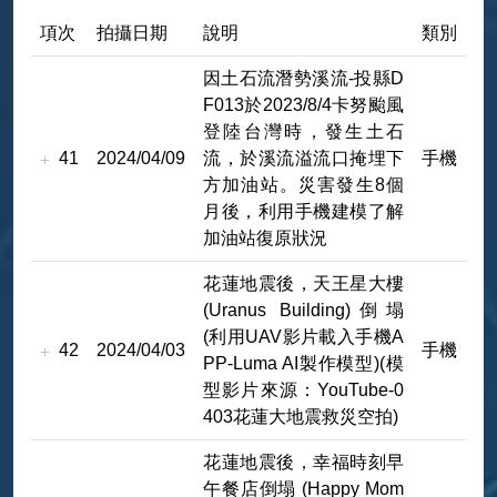
項次
拍攝日期
說明
類別
因土石流潛勢溪流-投縣D
F013於2023/8/4卡努颱風
登陸台灣時，發生土石
41
2024/04/09
流，於溪流溢流口掩埋下
手機
方加油站。災害發生8個
月後，利用手機建模了解
加油站復原狀況
花蓮地震後，天王星大樓
(Uranus Building)倒塌
(利用UAV影片載入手機A
42
2024/04/03
手機
PP-Luma AI製作模型)(模
型影片來源：YouTube-0
403花蓮大地震救災空拍)
花蓮地震後，幸福時刻早
午餐店倒塌 (Happy Mom