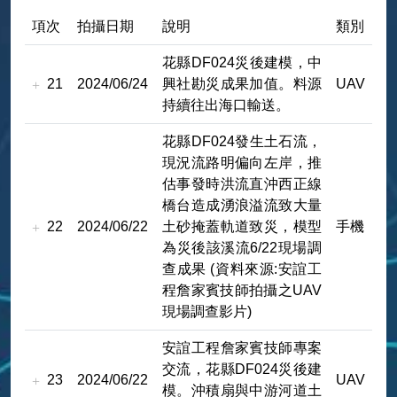
項次
拍攝日期
說明
類別
花縣DF024災後建模，中
21
2024/06/24
興社勘災成果加值。料源
UAV
持續往出海口輸送。
花縣DF024發生土石流，
現況流路明偏向左岸，推
估事發時洪流直沖西正線
橋台造成湧浪溢流致大量
22
2024/06/22
土砂掩蓋軌道致災，模型
手機
為災後該溪流6/22現場調
查成果 (資料來源:安誼工
程詹家賓技師拍攝之UAV
現場調查影片)
安誼工程詹家賓技師專案
交流，花縣DF024災後建
23
2024/06/22
UAV
模。沖積扇與中游河道土