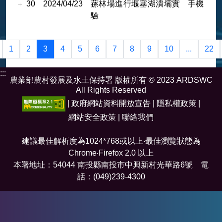
30
2024/04/23
蓀林場進行堰塞湖潰壩實
手機
驗
1
2
3
4
5
6
7
8
9
10
...
22
:::
農業部農村發展及水土保持署 版權所有 © 2023 ARDSWC
All Rights Reserved
|
政府網站資料開放宣告
|
隱私權政策
|
網站安全政策
|
聯絡我們
建議最佳解析度為1024*768或以上‧最佳瀏覽狀態為
Chrome‧Firefox 2.0 以上
本署地址：54044 南投縣南投市中興新村光華路6號 電
話：(049)239-4300