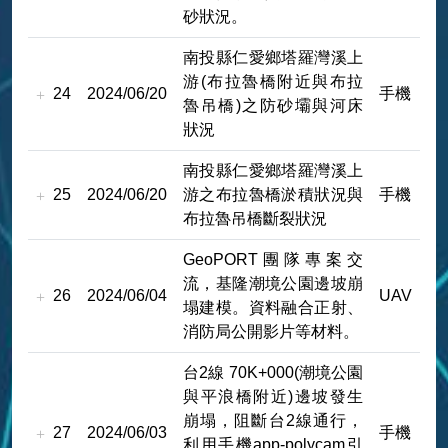
砂狀況。
南投縣仁愛鄉塔羅灣溪上
游(布拉魯橋附近與布拉
24
2024/06/20
手機
魯吊橋)之防砂壩與河床
狀況
南投縣仁愛鄉塔羅灣溪上
25
2024/06/20
游之布拉魯橋淤積狀況與
手機
布拉魯吊橋斷裂狀況
GeoPORT團隊專案交
流，基隆潮境公園邊坡崩
26
2024/06/04
UAV
塌建模。資料融合正射、
消防局公開影片等材料。
台2線 70K+000(潮境公園
與平浪橋附近)邊坡發生
崩塌，阻斷台2線通行，
27
2024/06/03
手機
利用手機app-polycam引