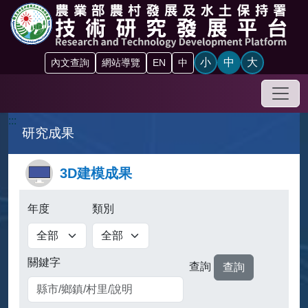
跳到主要內容區塊
小
中
大
內文查詢
網站導覽
EN
中
手機
:::
研究成果
3D建模成果
年度
類別
關鍵字
查詢