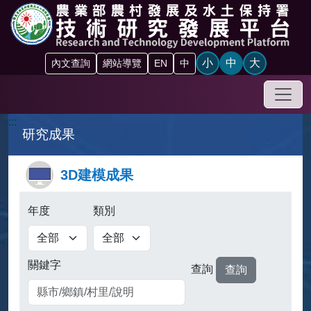
跳到主要內容區塊
小
中
大
內文查詢
網站導覽
EN
中
手機
:::
研究成果
3D建模成果
年度
類別
關鍵字
查詢