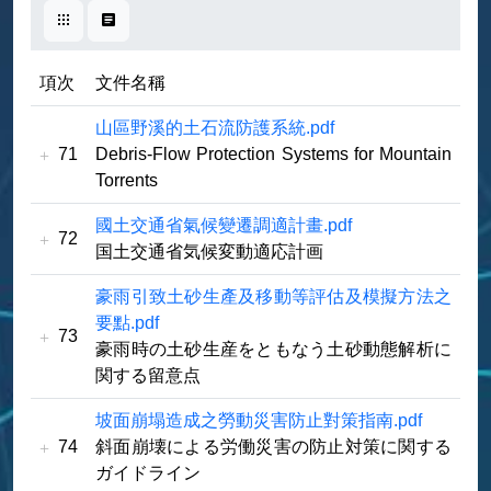
卡片式
表格式
項次
文件名稱
山區野溪的土石流防護系統.pdf
71
Debris-Flow Protection Systems for Mountain
Torrents
國土交通省氣候變遷調適計畫.pdf
72
国土交通省気候変動適応計画
豪雨引致土砂生產及移動等評估及模擬方法之
要點.pdf
73
豪雨時の土砂生産をともなう土砂動態解析に
関する留意点
坡面崩塌造成之勞動災害防止對策指南.pdf
74
斜面崩壊による労働災害の防止対策に関する
ガイドライン