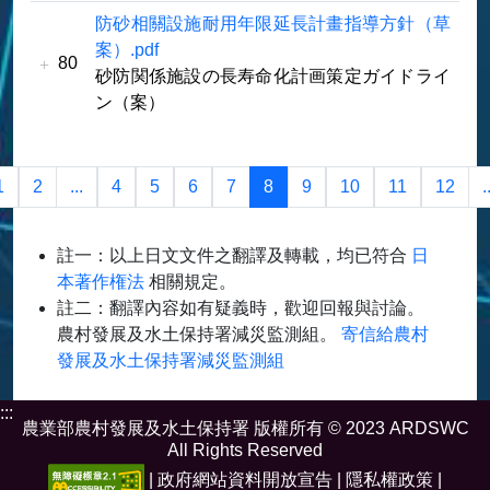
防砂相關設施耐用年限延長計畫指導方針（草
案）.pdf
80
砂防関係施設の長寿命化計画策定ガイドライ
ン（案）
1
2
...
4
5
6
7
8
9
10
11
12
.
註一：以上日文文件之翻譯及轉載，均已符合
日
本著作権法
相關規定。
註二：翻譯內容如有疑義時，歡迎回報與討論。
農村發展及水土保持署減災監測組。
寄信給農村
發展及水土保持署減災監測組
:::
農業部農村發展及水土保持署 版權所有 © 2023 ARDSWC
All Rights Reserved
|
政府網站資料開放宣告
|
隱私權政策
|