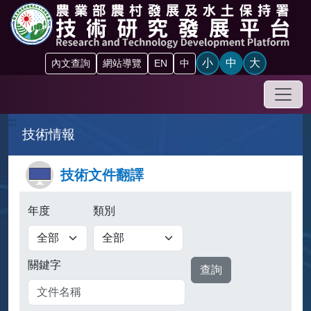
跳到主要內容區塊
小
中
大
內文查詢
網站導覽
EN
中
手機
:::
技術情報
技術文件翻譯
年度
類別
查詢
關鍵字