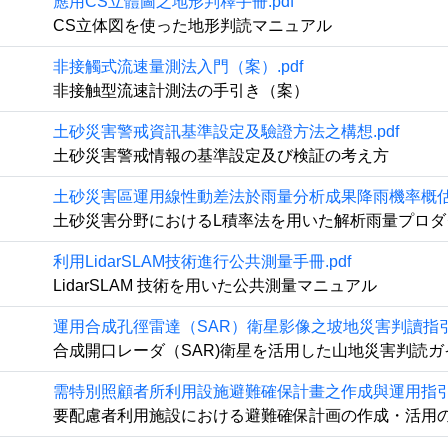
應用CS立體圖之地形判釋手冊.pdf
CS立体図を使った地形判読マニュアル
非接觸式流速量測法入門（案）.pdf
非接触型流速計測法の手引き（案）
土砂災害警戒資訊基準設定及驗證方法之構想.pdf
土砂災害警戒情報の基準設定及び検証の考え方
土砂災害區運用線性動差法於雨量分析成果降雨機率概估之
土砂災害分野におけるL積率法を用いた解析雨量プロダ
利用LidarSLAM技術進行公共測量手冊.pdf
LidarSLAM 技術を用いた公共測量マニュアル
運用合成孔徑雷達（SAR）衛星影像之坡地災害判讀指引.
合成開口レーダ（SAR)衛星を活用した山地災害判読
需特別照顧者所利用設施避難確保計畫之作成與運用指引.
要配慮者利用施設における避難確保計画の作成・活用