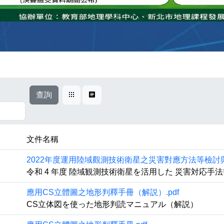
查詢
卡片式
表格式
文件名稱
2022年度運用陸域觀測技術衛星之災害對應方法等檢討與調
令和 4 年度 陸域観測技術衛星を活用した 災害対応手
應用CS立體圖之地形判釋手冊（解説）.pdf
CS立体図を使った地形判読マニュアル（解説）