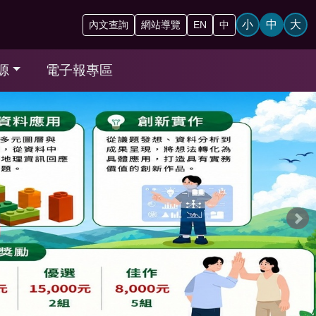
小
中
大
內文查詢
網站導覽
EN
中
源
電子報專區