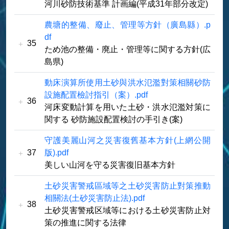
河川砂防技術基準 計画編(平成31年部分改定)
農塘的整備、廢止、管理等方針（廣島縣）.p
df
35
ため池の整備・廃止・管理等に関する方針(広
島県)
動床演算所使用土砂與洪水氾濫對策相關砂防
設施配置檢討指引（案）.pdf
36
河床変動計算を用いた土砂・洪水氾濫対策に
関する 砂防施設配置検討の手引き(案)
守護美麗山河之災害復舊基本方針(上網公開
37
版).pdf
美しい山河を守る災害復旧基本方針
土砂災害警戒區域等之土砂災害防止對策推動
相關法(土砂災害防止法).pdf
38
土砂災害警戒区域等における土砂災害防止対
策の推進に関する法律