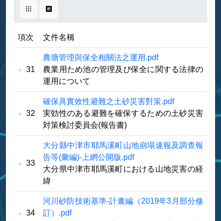
卡片式
表格式
項次
文件名稱
農塘管理與保全相關法之運用.pdf
31
農業用ため池の管理及び保全に関する法律の
運用について
確保具實效性避難之土砂災害對策.pdf
32
実効性のある避難を確保するための土砂災害
対策検討委員会(報告書)
大分縣中津市耶馬溪町山地崩塌速報及調查報
告等(彙編)-上網公開版.pdf
33
大分県中津市耶馬溪町における山地災害の経
緯
河川砂防技術基準-計畫編（2019年3月部分修
34
訂）.pdf