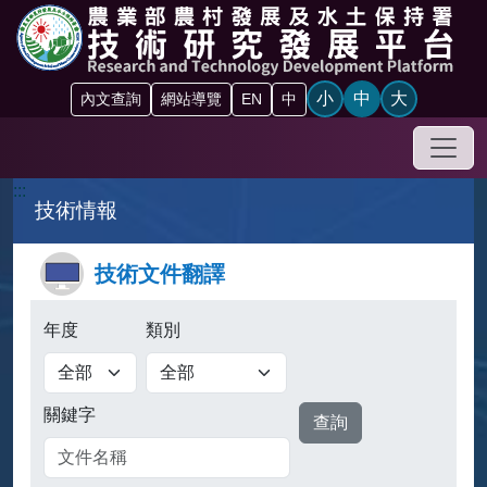
跳到主要內容區塊
小
中
大
內文查詢
網站導覽
EN
中
手機
:::
技術情報
技術文件翻譯
年度
類別
查詢
關鍵字