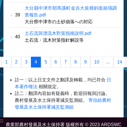
大分縣中津市耶馬溪町金吉大規模斜面崩塌調
39
查報告.pdf
大分県中津市の土砂崩落への対応
土石流與漂流木對策指南說明.pdf
40
土石流・流木対策指針解説等
1
2
3
4
5
6
7
8
9
10
...
14
註一：以上日文文件之翻譯及轉載，均已符合
日
本著作権法
相關規定。
註二：翻譯內容如有疑義時，歡迎回報與討論。
農村發展及水土保持署減災監測組。
寄信給農村
發展及水土保持署減災監測組
:::
農業部農村發展及水土保持署 版權所有 © 2023 ARDSWC