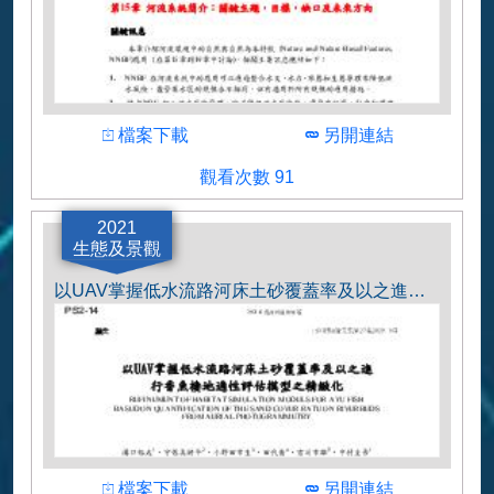
下載
下載
檔案下載
另開連結
觀看人數
觀看次數 91
作者
U.S. Army Engineer Research and
2021
Development Center
生態及景觀
以UAV掌握低水流路河床土砂覆蓋率及以之進行香魚棲地適性評估模型之精緻化.pdf
下載
下載
檔案下載
另開連結