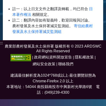
註一：以上日文文件之翻譯及轉載，均已符合
日
本著作権法
相關規定。
註二：翻譯內容如有疑義時，歡迎回報與討論。
農村發展及水土保持署減災監測組。
寄信給農村
發展及水土保持署減災監測組
:::
農業部農村發展及水土保持署 版權所有 © 2023 ARDSWC
All Rights Reserved
|
政府網站資料開放宣告
|
隱私權政策
|
網站安全政策
|
聯絡我們
建議最佳解析度為1024*768或以上‧最佳瀏覽狀態為
Chrome‧Firefox 2.0 以上
本署地址：54044 南投縣南投市中興新村光華路6號 電
話：(049)239-4300