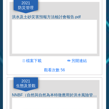
2021
ループ火山・土石流チーム
防災管理
洪水及土砂災害預報方法檢討會報告.pdf
下載
下載
檔案下載
另開連結
觀看人數
觀看次數 56
作者
国土交通本省気象庁
2021
生態及景觀
NNBF（自然與自然為本特徵應用於洪水風險管理之國際指南）.pdf