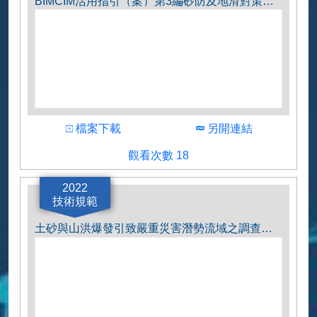
BIMCIM活用指引（案）第3編砂防及地滑對策編.pdf
下載
下載
檔案下載
另開連結
觀看人數
觀看次數 18
作者
国土交通省
2022
技術規範
土砂與山洪爆發引致嚴重災害潛勢流域之調查要領（案）（試行版）.pdf