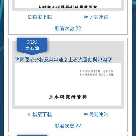
下載
下載
檔案下載
另開連結
觀看人數
觀看次數 22
作者
国土交通省水管理・国土保全局砂防部
2022
土石流
降雨逕流分析及其串連之土石流運動與氾濫型態分析法.pdf
下載
下載
檔案下載
另開連結
觀看人數
觀看次數 22
作者
国立研究開発法人土木研究所 土砂管理研究グ