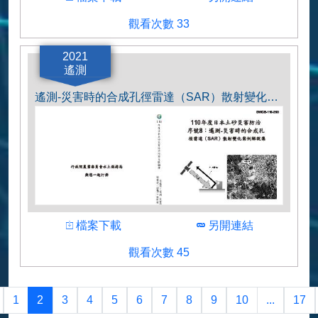
觀看人數
觀看次數 33
作者
2021年度河川技術に関するシンポジウムおよ
2021
び「河川技術論文集 第27巻」
遙測
遙測-災害時的合成孔徑雷達（SAR）散射變化案例解說集.pdf
下載
下載
檔案下載
另開連結
觀看人數
觀看次數 45
作者
国土技術政策総合研究所
1
2
3
4
5
6
7
8
9
10
...
17