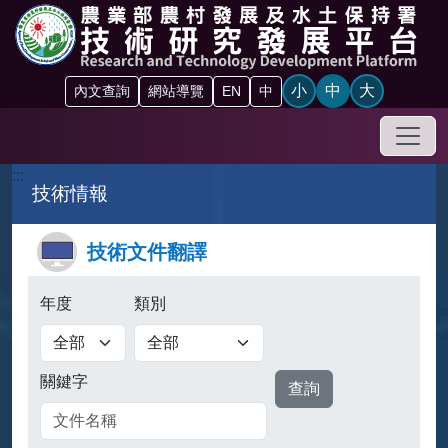
跳到主要內容區塊
小
中
大
內文查詢
網站導覽
EN
中
手機
:::
技術情報
技術文件翻譯
年度
類別
查詢
關鍵字