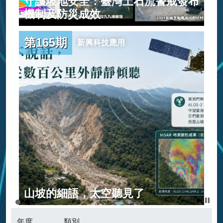
守護坡地安全：臺灣土石流警戒發布
範
機制及防災成效
第165期
新興科技應用
建
山坡的細語，太空聽見了
年度
類別