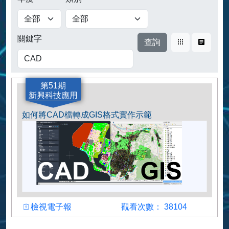
查詢
關鍵字
卡片式
表格式
第51期
新興科技應用
如何將CAD檔轉成GIS格式實作示範
檢視
觀看人數
檢視電子報
觀看次數： 38104