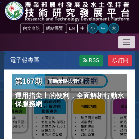
跳到主要內容區塊
:::
小
中
大
內文查詢
網站導覽
EN
中
手機
:::
電子報專區
RSS
訂閱
第167期
前瞻策略與管理
運用指尖上的便利，全面解析行動水
保服務網