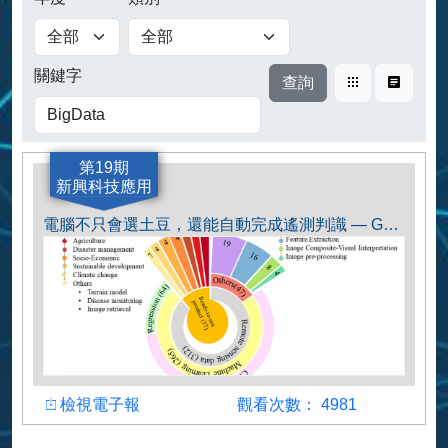
查詢
關鍵字
卡片式
表格式
第19期
新興科技應用
電腦不只會選土豆，還能自動完成遙測判識 — GEE × 機器學習 × LULC地圖
檢視
觀看人數
檢視電子報
觀看次數： 4981