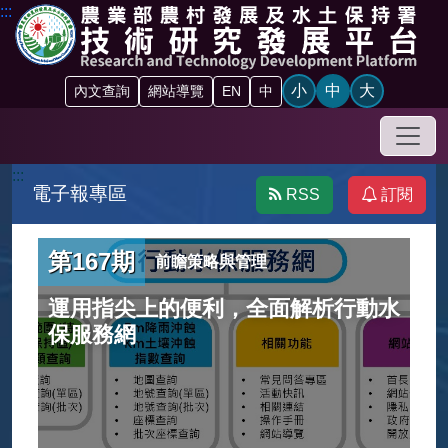
跳到主要內容區塊
:::
小
中
大
內文查詢
網站導覽
EN
中
手機
:::
電子報專區
RSS
訂閱
第167期
前瞻策略與管理
運用指尖上的便利，全面解析行動水
保服務網