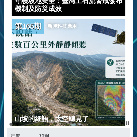
守護坡地安全：臺灣土石流警戒發布
建
機制及防災成效
第165期
新興科技應用
範
山坡的細語，太空聽見了
年度
類別