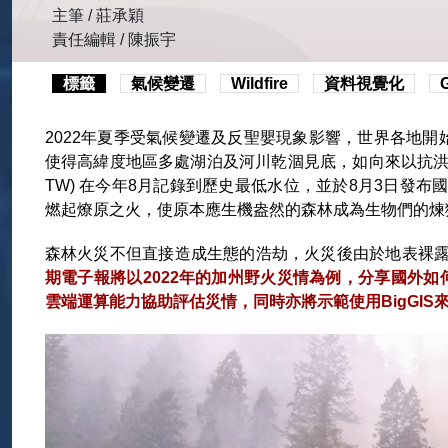
主筆 / 莊承穎
責任編輯 / 陳振宇
標籤
氣候變遷
Wildfire
資料視覺化
2022年夏季受氣候變遷及反聖嬰現象影響，世界各地開
使得高緯度地區多處湖泊及河川乾涸見底，如向來以抗洪治水而知名的
TW) 在今年8月記錄到歷史最低水位，並於8月3日發
燃起燎原之火，使原本應生機盎然的森林成為生物們的煉獄 
森林火災不但直接造成生態的浩劫，火災後由於地表裸
期電子報將以2022年的加州野火災情為例，分享國外如
雲端運算能力協助評估災情，同時亦將示範使用BigGIS