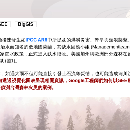
GEE
BigGIS
始接連發生如
IPCC AR6
中所提及的洪澇災害、乾旱與熱浪襲擊
低地國荷蘭，其缺水因應小組 (Managementteam Watert
布國家節水政策，正式進入缺水階段。美國加州與歐洲部分森林在
(圖1)。
露，如遇大雨不但可能直接引發土石流等災情，也可能造成河川
何透過視覺化圖表呈現相關資訊，Google工程師們如何以GE
來偵測台灣森林火災的案例。