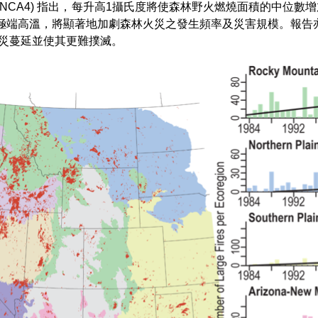
essment, NCA4) 指出，每升高1攝氏度將使森林野火燃燒面積的中位
旱及極端高溫，將顯著地加劇森林火災之發生頻率及災害規模。報告
火災蔓延並使其更難撲滅。