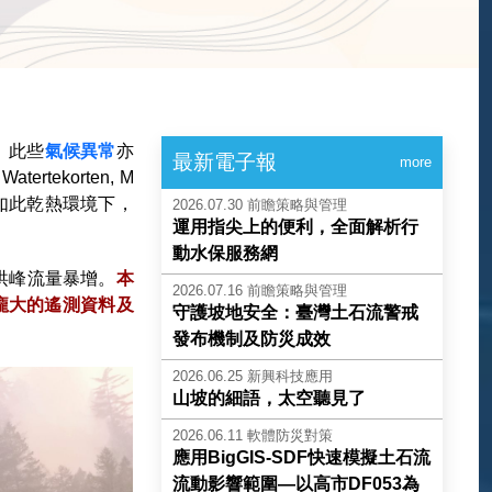
。此些
氣候異常
亦
最新電子報
more
ekorten, M
如此乾熱環境下，
2026.07.30
前瞻策略與管理
運用指尖上的便利，全面解析行
動水保服務網
洪峰流量暴增。
本
2026.07.16
前瞻策略與管理
E龐大的遙測資料及
守護坡地安全：臺灣土石流警戒
發布機制及防災成效
2026.06.25
新興科技應用
山坡的細語，太空聽見了
2026.06.11
軟體防災對策
應用BigGIS-SDF快速模擬土石流
流動影響範圍—以高市DF053為