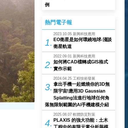
例
熱門電子報
2023.10.05
新興科技應用
EO衛星是如何環繞地球-淺談
1.
衛星軌道
2022.09.01
新興科技應用
如何將CAD檔轉成GIS格式
2.
實作示範
2024.04.25
工程技術發展
拿出手機一起燃燒你的3D無
3.
限宇宙!應用3D Gaussian
Splatting法進行地球任何角
落無限制範圍的AI手機建模介紹
2025.08.07
軟體防災對策
PLAXIS 的強大功能：土木
4.
工程中的有限元素分析與模