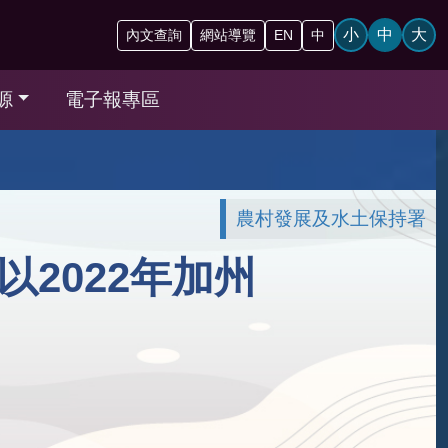
小
中
大
內文查詢
網站導覽
EN
中
源
電子報專區
農村發展及水土保持署
2022年加州