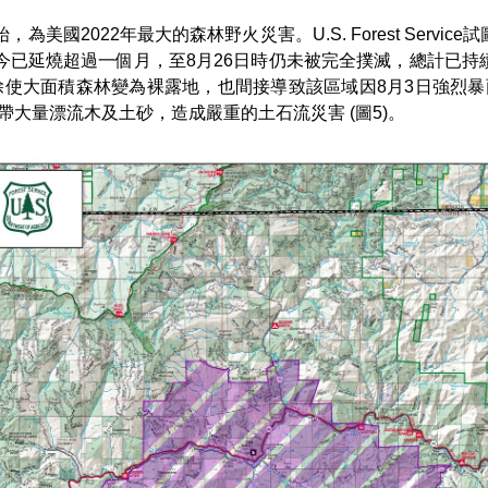
始，為美國2022年最大的森林野火災害。U.S. Forest Servi
今已延燒超過一個月，至8月26日時仍未被完全撲滅，總計已持續蔓
，除使大面積森林變為裸露地，也間接導致該區域因8月3日強烈暴雨後
大量漂流木及土砂，造成嚴重的土石流災害 (圖5)。