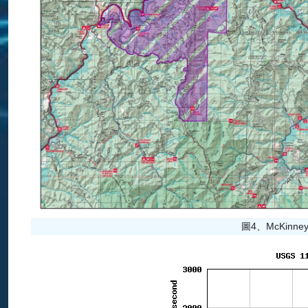
圖4、McKinney a