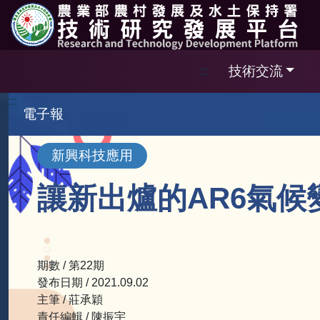
跳到主要內容區塊
技術交流
:::
:::
電子報
新興科技應用
讓新出爐的AR6氣
期數 / 第22期
發布日期 / 2021.09.02
主筆 / 莊承穎
責任編輯 / 陳振宇