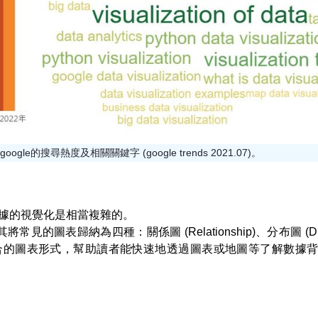
在google的搜尋熱度及相關關鍵字 (google trends 2021.07)。
據的視覺化是相當複雜的。
見的圖表歸納為四種：關係圖 (Relationship)、分布圖 (Distr
)。藉此選擇適合的圖表形式，幫助讀者能快速地透過圖表或地圖等了解數據背後的