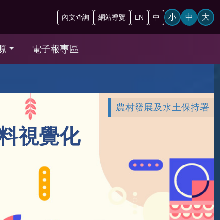
小
中
大
內文查詢
網站導覽
EN
中
源
電子報專區
農村發展及水土保持署
資料視覺化