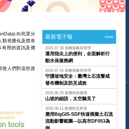
Data) 向民眾分
最新電子報
more
人類視覺化及慣有
多有用的資訊及價
2026.07.30
前瞻策略與管理
運用指尖上的便利，全面解析行
動水保服務網
而使人們對這些資
2026.07.16
前瞻策略與管理
守護坡地安全：臺灣土石流警戒
發布機制及防災成效
2026.06.25
新興科技應用
山坡的細語，太空聽見了
2026.06.11
軟體防災對策
應用BigGIS-SDF快速模擬土石流
流動影響範圍—以高市DF053為
例