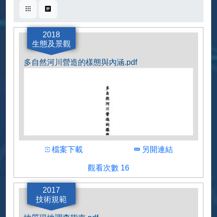
卡片式
表格式
2018
生態及景觀
多自然河川營造的樣態與內涵.pdf
下載
下載
檔案下載
另開連結
觀看人數
觀看次數 16
作者
国土交通本省
2017
技術規範