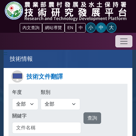
跳到主要內容區塊
小
中
大
內文查詢
網站導覽
EN
中
手機
:::
技術情報
技術文件翻譯
年度
類別
查詢
關鍵字