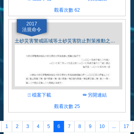
觀看人數
觀看次數 62
作者
日本国土交通省
2017
法規命令
土砂災害警戒區域等土砂災害防止對策推動之相關法施行令.pdf
下載
下載
檔案下載
另開連結
觀看人數
觀看次數 25
作者
日本国土交通省
1
2
3
4
5
6
7
8
9
10
...
17