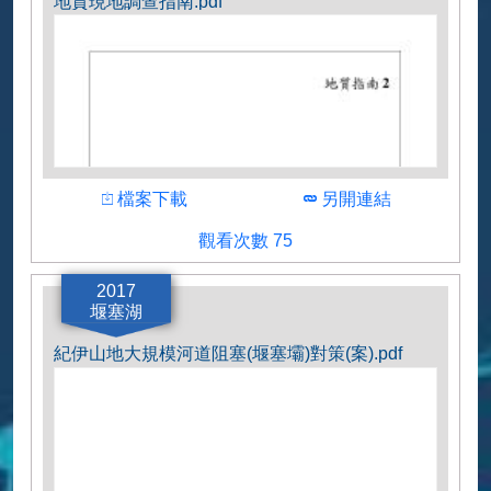
地質現地調查指南.pdf
下載
下載
檔案下載
另開連結
觀看人數
觀看次數 75
作者
香港土木工程拓展署
2017
堰塞湖
紀伊山地大規模河道阻塞(堰塞壩)對策(案).pdf