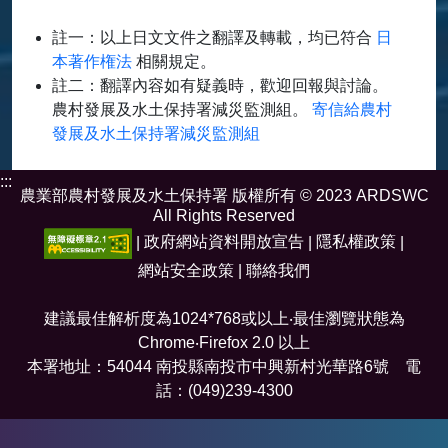
註一：以上日文文件之翻譯及轉載，均已符合
日
本著作権法
相關規定。
註二：翻譯內容如有疑義時，歡迎回報與討論。
農村發展及水土保持署減災監測組。
寄信給農村
發展及水土保持署減災監測組
:::
農業部農村發展及水土保持署 版權所有 © 2023 ARDSWC
All Rights Reserved
|
政府網站資料開放宣告
|
隱私權政策
|
網站安全政策
|
聯絡我們
建議最佳解析度為1024*768或以上‧最佳瀏覽狀態為
Chrome‧Firefox 2.0 以上
本署地址：54044 南投縣南投市中興新村光華路6號 電
話：(049)239-4300