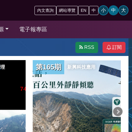
小
中
大
內文查詢
網站導覽
EN
中
源
電子報專區
RSS
訂閱
第165期
管理
新興科技應用