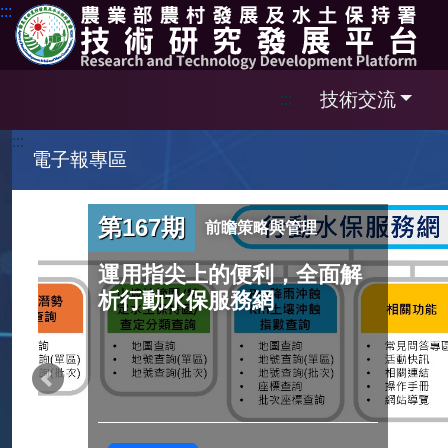
跳到主要內容區塊
:::
技術交流
:::
:::
電子報專區
第167期
前瞻策略與管理
運用指尖上的便利，全面解
析行動水保服務網