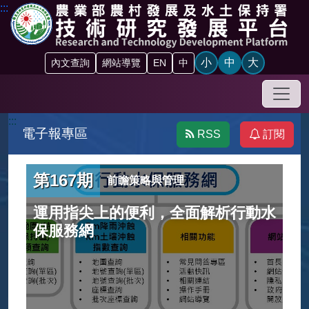
跳到主要內容區塊
:::
小
中
大
內文查詢
網站導覽
EN
中
手機
:::
電子報專區
RSS
訂閱
第167期
前瞻策略與管理
運用指尖上的便利，全面解析行動水
保服務網