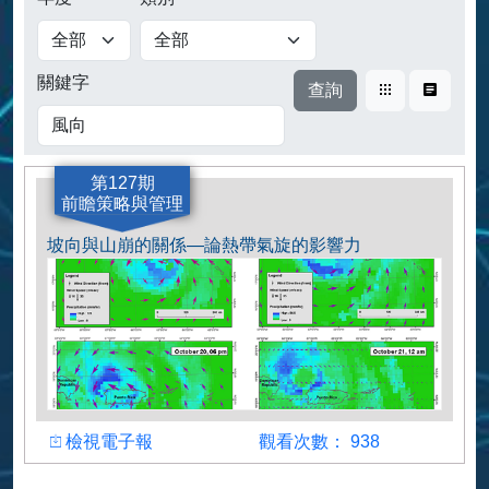
查詢
關鍵字
卡片式
表格式
第127期
前瞻策略與管理
坡向與山崩的關係—論熱帶氣旋的影響力
檢視
觀看人數
檢視電子報
觀看次數： 938