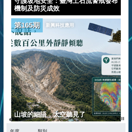
守護坡地安全：臺灣土石流警戒發布
建
機制及防災成效
第165期
新興科技應用
範
山坡的細語，太空聽見了
年度
類別