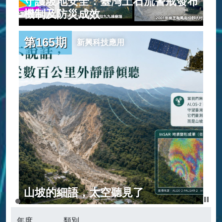
守護坡地安全：臺灣土石流警戒發布
範
機制及防災成效
第165期
新興科技應用
建
山坡的細語，太空聽見了
年度
類別