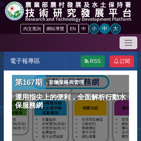
跳到主要內容區塊
:::
小
中
大
內文查詢
網站導覽
EN
中
手機
:::
電子報專區
RSS
訂閱
第167期
前瞻策略與管理
運用指尖上的便利，全面解析行動水
保服務網