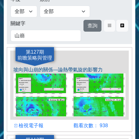
查詢
關鍵字
卡片式
表格式
第127期
前瞻策略與管理
坡向與山崩的關係—論熱帶氣旋的影響力
檢視
觀看人數
檢視電子報
觀看次數： 938