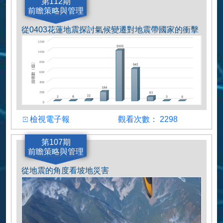
作者
第112期
前瞻策略與管理
葉雯婷
從0403花蓮地震探討氣候變遷對地震帶國家的衝擊
檢視
觀看人數
檢視電子報
觀看次數： 2298
作者
第107期
前瞻策略與管理
李易諭
從地震的角度看坡地災害