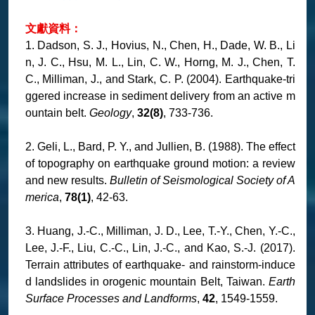
文獻資料：
1. Dadson, S. J., Hovius, N., Chen, H., Dade, W. B., Li
n, J. C., Hsu, M. L., Lin, C. W., Horng, M. J., Chen, T.
C., Milliman, J., and Stark, C. P. (2004). Earthquake-tri
ggered increase in sediment delivery from an active m
ountain belt.
Geology
,
32(8)
, 733-736.
2. Geli, L., Bard, P. Y., and Jullien, B. (1988). The effect
of topography on earthquake ground motion: a review
and new results.
Bulletin of Seismological Society of A
merica
,
78(1)
, 42-63.
3. Huang, J.-C., Milliman, J. D., Lee, T.-Y., Chen, Y.-C.,
Lee, J.-F., Liu, C.-C., Lin, J.-C., and Kao, S.-J. (2017).
Terrain attributes of earthquake- and rainstorm-induce
d landslides in orogenic mountain Belt, Taiwan.
Earth
Surface Processes and Landforms
,
42
, 1549-1559.