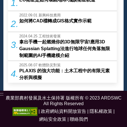
1.
2022.09.01
新興科技應用
如何將CAD檔轉成GIS格式實作示範
2.
2024.04.25
工程技術發展
拿出手機一起燃燒你的3D無限宇宙!應用3D
3.
Gaussian Splatting法進行地球任何角落無限
制範圍的AI手機建模介紹
2025.08.07
軟體防災對策
PLAXIS 的強大功能：土木工程中的有限元素
4.
分析與模擬
:::
農業部農村發展及水土保持署 版權所有 © 2023 ARDSWC
All Rights Reserved
|
政府網站資料開放宣告
|
隱私權政策
|
網站安全政策
|
聯絡我們