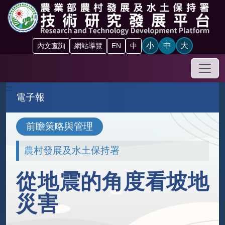
跳到主要內容區塊
小
中
大
內文查詢
網站導覽
EN
中
手機
:::
電子報
前瞻策略與管理
農村發展及水土保持署
從地震的角度看坡地
災害