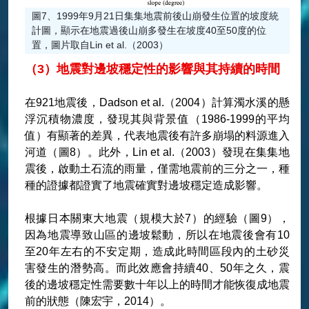
圖7、1999年9月21日集集地震前後山崩發生位置的坡度統
計圖，顯示在地震過後山崩多發生在坡度40至50度的位
置，圖片取自Lin et al.（2003）
（3）地震對邊坡穩定性的影響與其持續的時間
在921地震後，Dadson et al.（2004）計算濁水溪的懸
浮沉積物濃度，發現其與背景值（1986-1999的平均
值）有顯著的差異，代表地震後有許多崩塌的料源進入
河道（圖8）。此外，Lin et al.（2003）發現在集集地
震後，啟動土石流的雨量，僅需地震前的三分之一，種
種的證據都證實了地震確實對邊坡穩定造成影響。
根據日本關東大地震（規模大於7）的經驗（圖9），
因為地震導致山區的邊坡鬆動，所以在地震後會有10
至20年左右的不安定期，造成此時間區段內的土砂災
害發生的潛勢高。而此效應會持續40、50年之久，震
後的邊坡穩定性需要數十年以上的時間才能恢復成地震
前的狀態（陳宏宇，2014）。