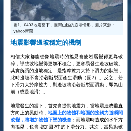
圖1、0403地震當下，臺灣山區的崩塌情形，圖片來源：
yahoo新聞
地震影響邊坡穩定的機制
相信大家都能想像地震時的搖晃會使岩層變得更為破
碎，導致坡地變得更加不穩定，更容易發生邊坡破壞。
其實所謂的邊坡穩定，是指摩擦力大於下滑力的狀態，
此時邊坡不會沿著斷裂面產生滑動（圖2）。反之，若
下滑力大於摩擦力，則邊坡將沿著斷裂面滑動，即為山
崩（或是地滑）。
地震發生的當下，首先會提供地震力，當地震造成垂直
方向上的晃動時，
地面上的物體和地面的接觸力道瞬間
改變，將增加物體下墜的機會
；而地震時造成的水平方
向搖晃，也會增加圖2中的下滑分力。其次，當晃動破