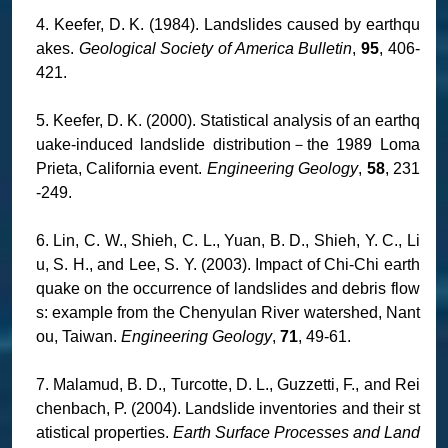
4. Keefer, D. K. (1984). Landslides caused by earthqu
akes.
Geological Society of America Bulletin
,
95
, 406-
421.
5. Keefer, D. K. (2000). Statistical analysis of an earthq
uake-induced landslide distribution－the 1989 Loma
Prieta, California event.
Engineering Geology
,
58
, 231
-249.
6. Lin, C. W., Shieh, C. L., Yuan, B. D., Shieh, Y. C., Li
u, S. H., and Lee, S. Y. (2003). Impact of Chi-Chi earth
quake on the occurrence of landslides and debris flow
s: example from the Chenyulan River watershed, Nant
ou, Taiwan.
Engineering Geology
,
71
, 49-61.
7. Malamud, B. D., Turcotte, D. L., Guzzetti, F., and Rei
chenbach, P. (2004). Landslide inventories and their st
atistical properties.
Earth Surface Processes and Land