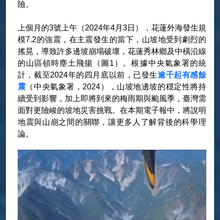
險。
上個月的3號上午（2024年4月3日），花蓮外海發生規
模7.2的強震，在主震發生的當下，山坡地受到劇烈的
搖晃，導致許多邊坡崩塌破壞，花蓮秀林鄉及中橫沿線
的山區頓時塵土飛揚（圖1）。根據中央氣象署的統
計，截至2024年的四月底以前，已發生
逾千起有感餘
震
（中央氣象署，2024），山坡地邊坡的穩定性將持
續受到影響，加上即將到來的梅雨期與颱風季，臺灣需
面對更險峻的坡地災害挑戰。在本期電子報中，將說明
地震與山崩之間的關聯，讓更多人了解背後的科學理
論。