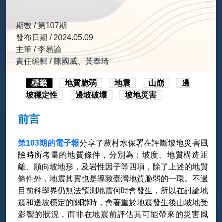
期數 / 第107期
發布日期 / 2024.05.09
主筆 / 李易諭
責任編輯 / 陳國威、黃奉琦
標籤
地質脆弱
地震
山崩
邊
坡穩定性
邊坡破壞
坡地災害
前言
第103期的電子報
分享了農村水保署在評斷坡地災害風
險時所考量的地質條件，分別為：坡度、地質構造距
離、順向坡地形，及岩性因子等四項，除了上述的地質
條件外，地震其實也是導致臺灣地質脆弱的一環。不過
目前科學界仍無法預測地震何時會發生，所以在討論地
震和邊坡穩定的關聯時，會著重於地震發生後山坡地受
影響的狀況，而非在地震前評估其可能帶來的災害風