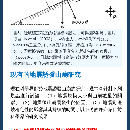
圖3、邊坡穩定程度的物理機制說明，可與圖2參照，圖片
取自Lin et al.（2003）。w為重力，wsinθ為下滑分力，
wcosθ為垂直分力，p為孔隙水壓，摩擦力為μ x（wcosθ-
p），即摩擦係數（μ）乘以垂直分力所提供的有效應力
（wcosθ-p）。孔隙水壓增加會使有效應力下降，摩擦力也
隨之降低，更容易導致邊坡滑動。
現有的地震誘發山崩研究
現在科學界對於地震誘發山崩的研究，通常會針對下列
幾點進行討論：（1）地震規模大小與山崩數量的關
聯、（2）地震後山崩易發生的位置、（3）地震對邊
坡穩定性的影響與其持續的時間，以下將依序介紹目前
科學界的研究成果：