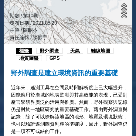
期數 / 第10期
發布日期 / 2021.05.20
主筆 / 陳昭岑
責任編輯 / 陳振宇
標籤
野外調查
天氣
離線地圖
地質羅盤
GPS
野外調查是建立環境資訊的重要基礎
近年來，遙測工具在空間及時間解析度上已大幅提升，
因能應用於廣域的地表監測與其高效能的表現，已受到
產官學研界廣泛的活用與推廣。然而，野外觀察與記錄
仍是對於一地區研究的重要基礎工作。藉由野外調查與
記錄，除了可以瞭解該地區的地形、地質及環境狀態，
也可以驗證遙測圖資判釋的準確度，因此，野外調查仍
是一項不可或缺的工作。