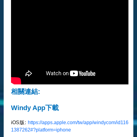
相關連結:
Windy App下載
iOS版:
https://apps.apple.com/tw/app/windycom/id116
1387262#?platform=iphone