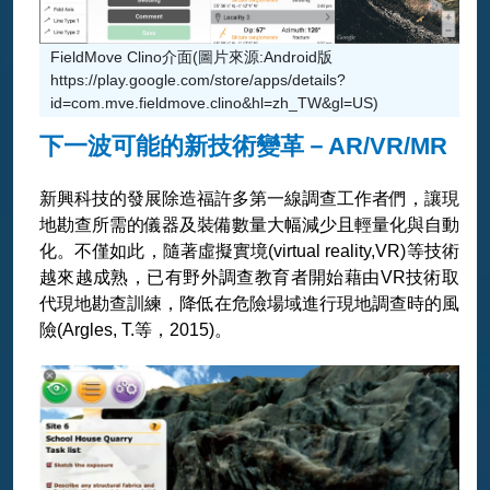
FieldMove Clino介面(圖片來源:Android版
https://play.google.com/store/apps/details?
id=com.mve.fieldmove.clino&hl=zh_TW&gl=US)
下一波可能的新技術變革－AR/VR/MR
新興科技的發展除造福許多第一線調查工作者們，讓現
地勘查所需的儀器及裝備數量大幅減少且輕量化與自動
化。不僅如此，隨著虛擬實境(virtual reality,VR)等技術
越來越成熟，已有野外調查教育者開始藉由VR技術取
代現地勘查訓練，降低在危險場域進行現地調查時的風
險(Argles, T.等，2015)。