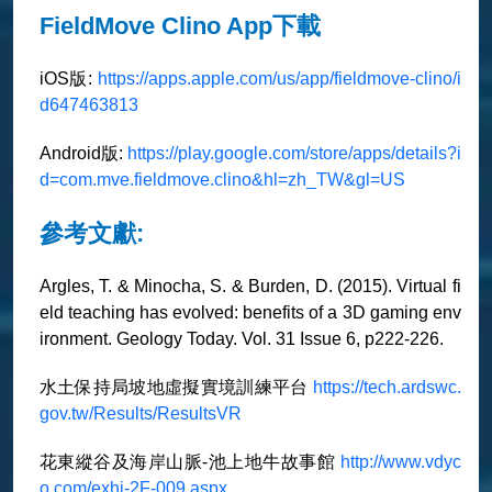
FieldMove Clino App下載
iOS版:
https://apps.apple.com/us/app/fieldmove-clino/i
d647463813
Android版:
https://play.google.com/store/apps/details?i
d=com.mve.fieldmove.clino&hl=zh_TW&gl=US
參考文獻:
Argles, T. & Minocha, S. & Burden, D. (2015). Virtual fi
eld teaching has evolved: benefits of a 3D gaming env
ironment. Geology Today. Vol. 31 Issue 6, p222-226.
水土保持局坡地虛擬實境訓練平台
https://tech.ardswc.
gov.tw/Results/ResultsVR
花東縱谷及海岸山脈-池上地牛故事館
http://www.vdyc
o.com/exhi-2F-009.aspx