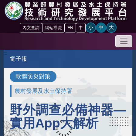
跳到主要內容區塊
小
中
大
內文查詢
網站導覽
EN
中
手機
:::
電子報
軟體防災對策
農村發展及水土保持署
野外調查必備神器—
實用App大解析