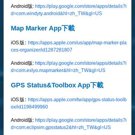
Android版:
https://play.google.com/store/apps/details?i
d=com.windyty.android&hl=zh_TW&gl=US
Map Marker App下載
iOS版:
https://apps.apple.com/us/app/map-marker-pla
ces-organizer/id1287281807
Android版:
https://play.google.com/store/apps/details?i
d=com.exlyo.mapmarker&hl=zh_TW&gl=US
GPS Status&Toolbox App下載
iOS版:
https://apps.apple.com/tw/app/gps-status-toolb
ox/id1198499960
Android版:
https://play.google.com/store/apps/details?i
d=com.eclipsim.gpsstatus2&hl=zh_TW&gl=US