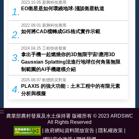
2023.10.05
新興科技應用
EO衛星是如何環繞地球-淺談衛星軌道
1.
2022.09.01
新興科技應用
如何將CAD檔轉成GIS格式實作示範
2.
2024.04.25
工程技術發展
拿出手機一起燃燒你的3D無限宇宙!應用3D
3.
Gaussian Splatting法進行地球任何角落無限
制範圍的AI手機建模介紹
2025.08.07
軟體防災對策
PLAXIS 的強大功能：土木工程中的有限元素
4.
分析與模擬
:::
農業部農村發展及水土保持署 版權所有 © 2023 ARDSWC
All Rights Reserved
|
政府網站資料開放宣告
|
隱私權政策
|