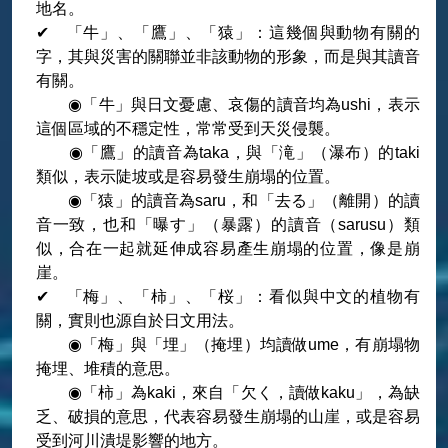
地名。
✔ 「牛」、「鷹」、「猿」：這幾個與動物有關的
字，其與災害的關聯並非該動物的形象，而是與其讀音
有關。
◉「牛」與日文憂慮、哀傷的讀音均為ushi，表示
這個區域的不穩定性，常常受到天災侵襲。
◉「鷹」的讀音為taka，與「滝」（瀑布）的taki
類似，表示陡坡或是容易發生崩塌的位置。
◉「猿」的讀音為saru，和「去る」（離開）的讀
音一致，也和「曝す」（暴露）的讀音（sarusu）類
似，合在一起就延伸成容易產生崩塌的位置，像是崩
崖。
✔ 「梅」、「柿」、「桜」：看似與中文的植物有
關，實則也源自於日文用法。
◉「梅」與「埋」（掩埋）均讀做ume，有崩塌物
掩埋、堆積的意思。
◉「柿」為kaki，來自「欠く，讀做kaku」，為缺
乏、破損的意思，代表容易發生崩塌的山崖，或是容易
受到河川潰堤影響的地方。