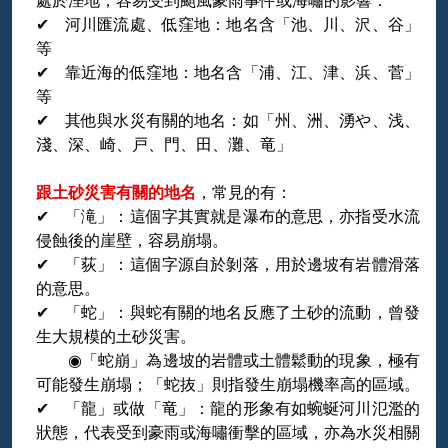
處於溼地，容易受到颱風豪雨事件或海嘯的影響：
✔ 河川匯流處、低窪地：地名含「池、川、沢、谷」
等
✔ 靠近海的低窪地：地名含「浦、江、津、浜、菅」
等
✔ 其他與水災有關的地名：如「州、洲、湧や、浅、
淺、深、崎、戸、門、田、灘、竜」
跟土砂災害有關的地名
，常見的有：
✔ 「滝」：這個字其實就是瀑布的意思，亦指受水流
侵蝕後的崖壁，容易崩塌。
✔ 「荻」：這個字源自於剝落，用於邊坡有岩體滑落
的意思。
✔ 「蛇」：與蛇有關的地名反應了土砂的流動，曾發
生大規模的土砂災害。
◉「蛇崩」為邊坡的岩體或土體鬆動的現象，極有
可能發生崩塌；「蛇抜」則指發生崩塌機率高的區域。
✔ 「龍」或做「竜」：龍的形象有如蜿蜒河川氾濫的
狀態，代表受到豪雨或海嘯衝擊的區域，亦為水災相關