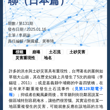
聯（日本篇）
期數 / 第131期
發布日期 / 2025.01.16
主筆 / 李易諭
責任編輯 / 陳國威、黃奉琦
標籤
崩塌
土石流
土砂災害
災害重現性
地名
許多的洪水與土砂災害具有重現性，台灣著名的案例如
草嶺大山崩，其在歷史紀錄上共發生了5次的崩塌（李
錫堤，2011）；或是嘉義縣中埔鄉的中崙四號橋，在
近年來不斷重複發生土石流事件（
見第128期電子
報
）；抑或者在颱風豪雨後，常常聽到街坊鄰居說某一
個區域特別容易淹水，讓他們很苦惱。其實這些在某一
地區重複發生的災害，可能就會反應在該地區的古地