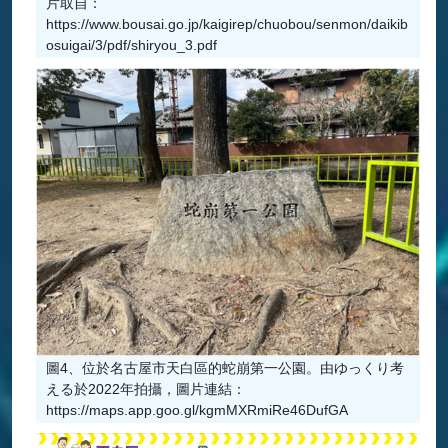
片取自：
https://www.bousai.go.jp/kaigirep/chuobou/senmon/daikib
osuigai/3/pdf/shiryou_3.pdf
圖4、位於名古屋市天白區的蛇崩第一公園。由ゆっくり考
える於2022年拍攝，圖片連結：
https://maps.app.goo.gl/kgmMXRmiRe46DufGA