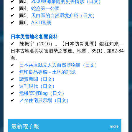
✔ 圖3、
2000東海豪雨的災害情形（日文）
✔ 圖4、
蛇崩第一公園
✔ 圖5、
天白區的自然環境介紹（日文）
✔ 圖6、
ASTI官網
日本災害地名相關資料
✔ 陳振宇（2016）。【日本防災見聞】鑑往知來—
日本古地名與災害潛勢之關連。地質，35(1)，第82-84
頁。
✔
日本兵庫縣立人與自然博物館（日文）
✔
無印良品專欄－土地的記憶
✔
讀賣新聞（日文）
✔
週刊現代（日文）
✔
危機管理Blog（日文）
✔
メタ住宅展示場（日文）
最新電子報
more