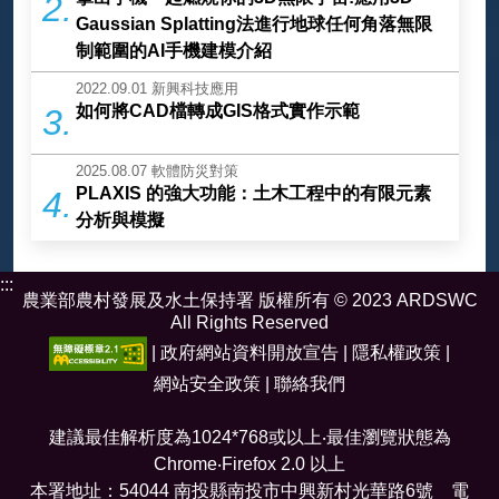
2.
Gaussian Splatting法進行地球任何角落無限
制範圍的AI手機建模介紹
2022.09.01
新興科技應用
如何將CAD檔轉成GIS格式實作示範
3.
2025.08.07
軟體防災對策
PLAXIS 的強大功能：土木工程中的有限元素
4.
分析與模擬
:::
農業部農村發展及水土保持署 版權所有 © 2023 ARDSWC
All Rights Reserved
|
政府網站資料開放宣告
|
隱私權政策
|
網站安全政策
|
聯絡我們
建議最佳解析度為1024*768或以上‧最佳瀏覽狀態為
Chrome‧Firefox 2.0 以上
本署地址：54044 南投縣南投市中興新村光華路6號 電