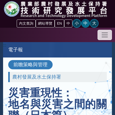
跳到主要內容區塊
小
中
大
內文查詢
網站導覽
EN
中
手機
:::
電子報
前瞻策略與管理
農村發展及水土保持署
災害重現性：
地名與災害之間的關