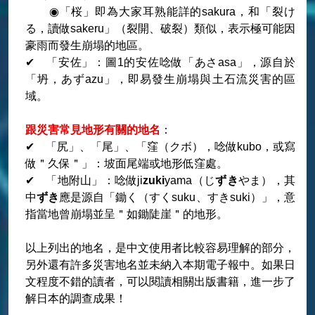
◉「桜」即為大家耳熟能詳的sakura，和「裂け
る，讀做sakeru」（裂開、破裂）類似，表示極可能因
豪雨而發生崩塌的地區。
✔ 「安佐」：圖1的安佐唸做「あさasa」，源自於
「坍，あずazu」，即易發生崩塌與土石流災害的區
域。
跟災害常見地形有關的地名
：
✔ 「尻」、「尾」、「窪（クボ），唸做kubo，或寫
做＂久保＂」：坡面尾端或地形低窪處。
✔ 「地附山」：唸做ji
zuki
yama（じ
ずき
やま），其
中
ずき
應是源自「鋤く（すくsuku、すきsuki）」，意
指當地曾崩塌並呈＂如鋤陡崖＂的地形。
以上列出的地名，是中文使用者比較容易理解的部分，
另外還有許多災害地名並未納入本期電子報中。如果日
文程度不錯的讀者，可以閱讀相關出版書籍，進一步了
解日本的調查成果！