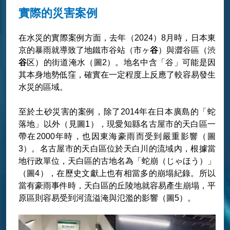
實際的災害案例
在水災的實際案例方面，去年（2024）8月時，日本東
京的暴雨就導致了地鐵市谷站（市ヶ
谷
）與澀谷區（渋
谷
区）的街道淹水（圖2）。地名中含「谷」可能是因
其本身地勢低窪，確實在一定程度上反應了較容易發生
水災的區域。
至於土砂災害的案例，除了2014年在日本廣島的「蛇
落地」以外（見圖1），現愛知縣名古屋市的天白區一
帶在2000年時，也因東海豪雨而受到嚴重影響（圖
3）。名古屋市的天白區位於天白川的流域內，根據當
地行政單位，天白區的古地名為「蛇崩（じゃほう）」
（圖4），在歷史文獻上也有相當多的崩塌紀錄。所以
當有豪雨事件時，天白區的丘陵地就容易產生崩塌，平
原區則容易受到河流溢淹與氾濫的影響（圖5）。