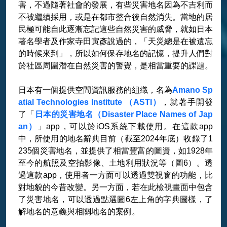
害，不過隨著社會的發展，有些災害地名因為不吉利而
不被繼續採用，或是在都市整合後自然消失。當地的居
民極可能自此逐漸忘記這些自然災害的威脅，就如日本
著名學者及作家寺田寅彥說過的，「天災總是在被遺忘
的時候來到」，所以如何保存地名的記憶，提升人們對
於社區周圍潛在自然災害的警覺，是相當重要的課題。
日本有一個提供空間資訊服務的組織，名為
Amano Sp
atial Technologies Institute （ASTI）
，就著手開發
了「
日本的災害地名（Disaster Place Names of Jap
an）
」app，可以於iOS系統下載使用。在這款app
中，所使用的地名辭典目前（截至2024年底）收錄了1
235個災害地名，並提供了相當豐富的圖資，如1928年
至今的航照及空拍影像、土地利用狀況等（圖6）。透
過這款app，使用者一方面可以透過雙視窗的功能，比
對地貌的今昔改變。另一方面，若在此檢視畫面中包含
了災害地名，可以透過點選圖6左上角的字典圖樣，了
解地名的意義與相關地名的案例。