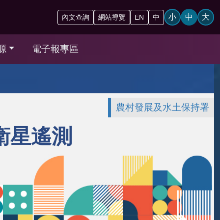
小
中
大
內文查詢
網站導覽
EN
中
源
電子報專區
農村發展及水土保持署
衛星遙測