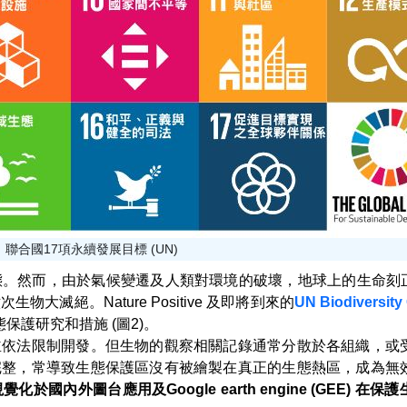
、聯合國17項永續發展目標 (UN)
然而，由於氣候變遷及人類對環境的破壞，地球上的生命刻正以約
滅絕。Nature Positive 及即將到來的
UN Biodiversity
護研究和措施 (圖2)。
並依法限制開發。但生物的觀察相關記錄通常分散於各組織，或
完整，常導致生態保護區沒有被繪製在真正的生態熱區，成為無
外圖台應用及Google earth engine (GEE) 在