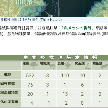
性地圖 (J-BMP) 圖台 (Think Nature)
之編號與都道府縣資訊，並透過點擊
「2次メッシュ番号」
來顯示
等)、瀕危物種數量、保護優先程度及自然保護區面積等資訊 (圖