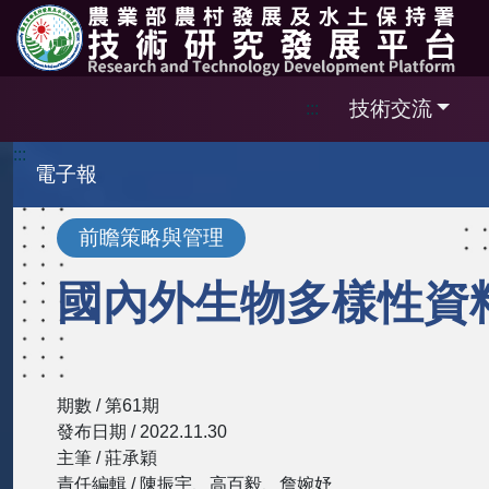
跳到主要內容區塊
技術交流
:::
:::
電子報
前瞻策略與管理
國內外生物多樣性資
期數 / 第61期
發布日期 / 2022.11.30
主筆 / 莊承穎
責任編輯 / 陳振宇、高百毅、詹婉妤