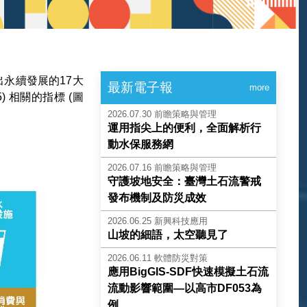
永續發展的17大
最新電子報
more
) 相關的指標 (圖
2026.07.30
前瞻策略與管理
運用指尖上的便利，全面解析行
動水保服務網
2026.07.16
前瞻策略與管理
守護坡地安全：臺灣土石流警戒
發布機制及防災成效
2026.06.25
新興科技應用
山坡的細語，太空聽見了
2026.06.11
軟體防災對策
應用BigGIS-SDF快速模擬土石流
流動影響範圍—以高市DF053為
例