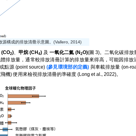
源構成的排放清冊示意圖。(Vallero, 2014)
(CO
)
、
甲烷 (CH
)
及
一氧化二氮 (N
O)
(圖 3)。二氧化碳排
2
4
2
氣體排放量，通常較排放清冊計算的排放量來得高，可能因排放
(point source)
(參見環境部的定義)
與車載排放量 (on-road
 便用來檢視排放清冊的準確度 (Long et al., 2022)。