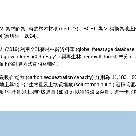
3
-1
，V
為林齡為 t 時的林木材積 (m
ha
)，BCEF 為 V
轉換為地上
t
t
(詹與林，2024)。
利用全球森林林齡資料庫 (global forest age database,
-1
 forest)(0.85 Pg y
) 與再生林 (regrowth forest) 林分 (1.
上而下的計算方式常相互輔佐。
on sequestration capacity) 分別為 11,183、80,6
透過地上與地下部生物量及土壤碳埋藏 (soil carbon burial) 發揮碳
掌握植物淨生產量與土壤呼吸通量 (如圖 5) 以獲得碳吸存量，進一