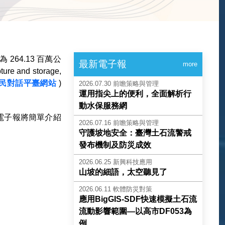
264.13 百萬公
最新電子報
more
nd storage,
民對話平臺網站
)
2026.07.30
前瞻策略與管理
運用指尖上的便利，全面解析行
動水保服務網
電子報將簡單介紹
2026.07.16
前瞻策略與管理
守護坡地安全：臺灣土石流警戒
發布機制及防災成效
2026.06.25
新興科技應用
山坡的細語，太空聽見了
2026.06.11
軟體防災對策
應用BigGIS-SDF快速模擬土石流
流動影響範圍—以高市DF053為
例