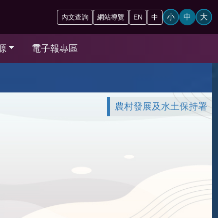
小
中
大
內文查詢
網站導覽
EN
中
源
電子報專區
農村發展及水土保持署