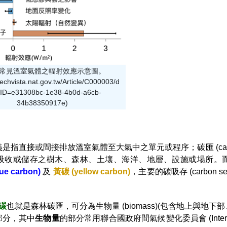
、常見溫室氣體之輻射效應示意圖。
itechvista.nat.gov.tw/Article/C000003/d
l?ID=e31308bc-1e38-4b0d-a6cb-
34b38350917e)
) 定義是指直接或間接排放溫室氣體至大氣中之單元或程序；碳匯 (carbo
吸收或儲存之樹木、森林、土壤、海洋、地層、設施或場所。
ue carbon)
及
黃碳 (yellow carbon)
，主要的碳吸存 (carbon sequ
碳
也就是森林碳匯，可分為生物量 (biomass)(包含地上與地下部、
 個部分，其中
生物量
的部分常用聯合國政府間氣候變化委員會 (Intergove