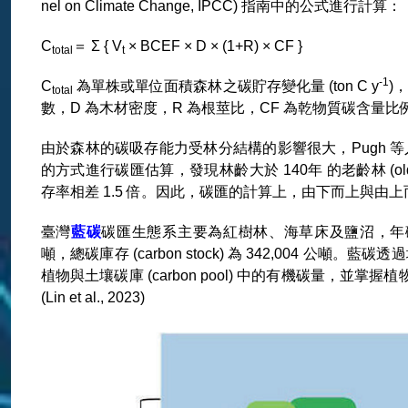
nel on Climate Change, IPCC) 指南中的公式進行計算：
C
＝ Σ { V
× BCEF × D × (1+R) × CF }
total
t
-1
C
為單株或單位面積森林之碳貯存變化量 (ton C y
)
total
數，D 為木材密度，R 為根莖比，CF 為乾物質碳含量比例 
由於森林的碳吸存能力受林分結構的影響很大，Pugh 等人 (2019) 
的方式進行碳匯估算，發現林齡大於 140年 的老齡林 (old-growth
存率相差 1.5 倍。因此，碳匯的計算上，由下而上與由
臺灣
藍碳
碳匯生態系主要為紅樹林、海草床及鹽沼，年碳吸存能力 (carb
噸，總碳庫存 (carbon stock) 為 342,004 公噸。藍碳
植物與土壤碳庫 (carbon pool) 中的有機碳量，並
(Lin et al., 2023)