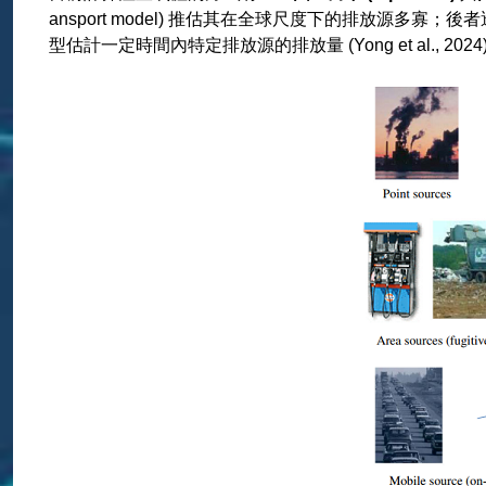
ansport model) 推估其在全球尺度下的排放源多寡；後者透
型估計一定時間內特定排放源的排放量 (Yong et al., 2024