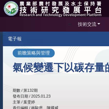
跳到主要內容區塊
技術交流
:::
:::
電子報
前瞻策略與管理
氣候變遷下以碳存量
期數 / 第132期
發布日期 / 2025.01.23
主筆 / 葉雯婷
責任編輯 / 林駿恩、陳國威