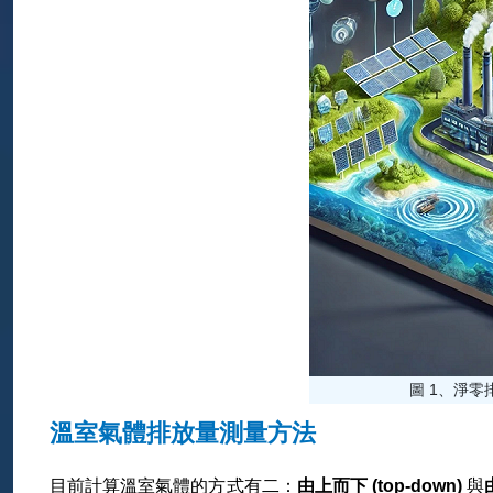
圖 1、淨零
溫室氣體排放量測量方法
目前計算溫室氣體的方式有二：
由上而下 (top-down)
與