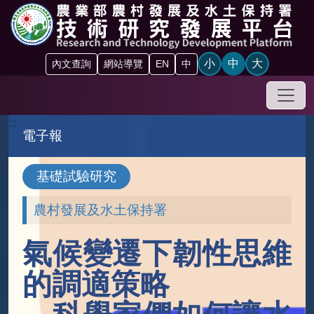
跳到主要內容區塊
小
中
大
內文查詢
網站導覽
EN
中
手機
:::
電子報
基礎試驗研究
農村發展及水土保持署
氣候變遷下韌性思維
的調適策略