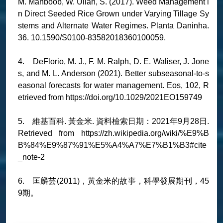
M. Mahboob, W. Ullah, S. (2017). Weed Management i
n Direct Seeded Rice Grown under Varying Tillage Sy
stems and Alternate Water Regimes. Planta Daninha.
36. 10.1590/S0100-83582018360100059.
4. DeFlorio, M. J., F. M. Ralph, D. E. Waliser, J. Jone
s, and M. L. Anderson (2021). Better subseasonal-to-s
easonal forecasts for water management. Eos, 102, R
etrieved from https://doi.org/10.1029/2021EO159749
5. 維基百科. 黃金米. 資料檢索日期：2021年9月28日.
Retrieved from https://zh.wikipedia.org/wiki/%E9%B
B%84%E9%87%91%E5%A4%A7%E7%B1%B3#cite
_note-2
6. 匡麟芸(2011)，黃金米的故事，科學發展期刊，45
9期。