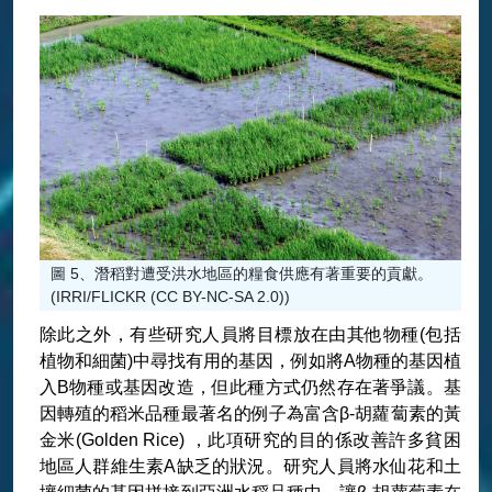
圖 5、潛稻對遭受洪水地區的糧食供應有著重要的貢獻。
(IRRI/FLICKR (CC BY-NC-SA 2.0))
除此之外，有些研究人員將目標放在由其他物種(包括
植物和細菌)中尋找有用的基因，例如將A物種的基因植
入B物種或基因改造，但此種方式仍然存在著爭議。基
因轉殖的稻米品種最著名的例子為富含β-胡蘿蔔素的黃
金米(Golden Rice) ，此項研究的目的係改善許多貧困
地區人群維生素A缺乏的狀況。研究人員將水仙花和土