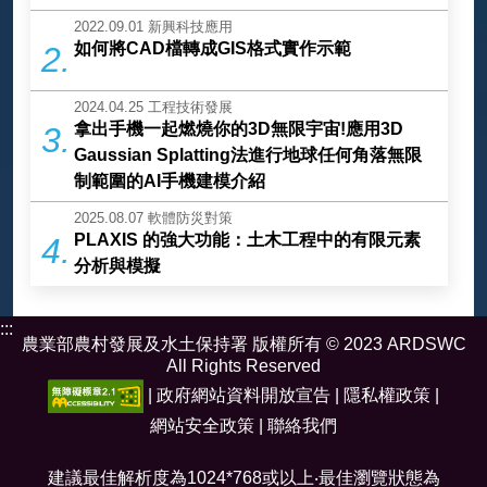
2022.09.01
新興科技應用
如何將CAD檔轉成GIS格式實作示範
2.
2024.04.25
工程技術發展
拿出手機一起燃燒你的3D無限宇宙!應用3D
3.
Gaussian Splatting法進行地球任何角落無限
制範圍的AI手機建模介紹
2025.08.07
軟體防災對策
PLAXIS 的強大功能：土木工程中的有限元素
4.
分析與模擬
:::
農業部農村發展及水土保持署 版權所有 © 2023 ARDSWC
All Rights Reserved
|
政府網站資料開放宣告
|
隱私權政策
|
網站安全政策
|
聯絡我們
建議最佳解析度為1024*768或以上‧最佳瀏覽狀態為