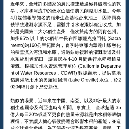
近年來，全球許多國家的農民接連遭遇極具破壞性的乾
旱，水庫和河流中的低水位迫使農民削減用水量。今年
4月媒體報導知名的稻米生產基地台東池上，因降雨稀
缺導致灌溉水源不足，需鑿井引水灌溉以穩定收成。加
州是美國第二大水稻生產州，僅次於南方的阿肯色州。
加州95% 以上的水稻都生長在距離薩克拉門托 (Sacra
mento)約160公里範圍內，春季時東部內華達山脈融化
的積雪流入河流和水庫，通過錯綜複雜的灌溉渠道及排
水系統到達稻田，讓農民在4-10 月間進行水稻種植及
灌溉。根據加州水資源管理單位 (California Departme
nt of Water Resources，CDWR) 數據顯示，提供當地
稻農灌溉用水的奧羅維爾湖 (Lake Oroville) 水位，於2
020年8月創下歷史新低。
類似的場景，近年來在中國、南亞、以及非洲最大的水
稻生產國奈及利亞也時有所聞。事實上，全球超過 35
億人每日20%或甚至更多的熱量來源就是由水稻等穀物
獲得，不禁讓人擔心氣候變遷會影響水稻的產能，並造
成全球糧食危機。為了節省水源及提高產量，農民、工