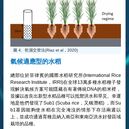
圖 4、乾濕交替法(Riaz et al，2020)
氣候適應型的水稻
總部位於菲律賓的國際水稻研究所(International Rice
Research Institute，IRRI)在全球13萬多種水稻種子發
現解決氣候方案可能隱藏在有著傳統DNA的稻米裡，
並據以改良出新型水稻品種可以抵禦洪水和旱災。幸運
地是他們發現了Sub1 (Scuba rice，又稱潛稻) ，而Su
b1基因能夠使水稻在完全淹沒的情形下存活兩週以
上，並成功通過育種且納入南亞和東南亞洪水好發區域
栽培的品種。