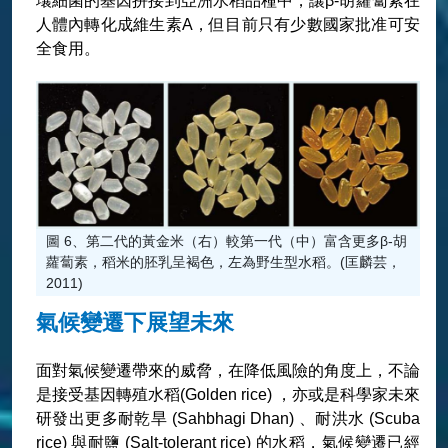
壤細菌的基因拼接到亞洲水稻品種中，讓β-胡蘿蔔素在
人體內轉化成維生素A，但目前只有少數國家批准可安
全食用。
圖 6、第二代的黃金米（右）較第一代（中）富含更多β-胡
蘿蔔素，稻米的胚乳呈褐色，左為野生型水稻。(匡麟芸，
2011)
氣候變遷下展望未來
面對氣候變遷帶來的威脅，在降低風險的角度上，不論
是接受基因轉殖水稻(Golden rice) ，亦或是科學家未來
研發出更多耐乾旱 (Sahbhagi Dhan) 、耐洪水 (Scuba
rice) 與耐鹽 (Salt-tolerant rice) 的水稻，氣候變遷已經