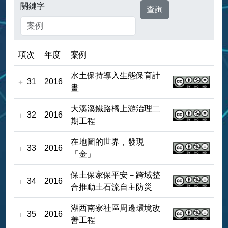
關鍵字
項次
年度
案例
水土保持導入生態保育計
31
2016
畫
大溪溪鐵路橋上游治理二
32
2016
期工程
在地圖的世界，發現
33
2016
「金」
保土保家保平安－跨域整
34
2016
合推動土石流自主防災
湖西南寮社區周邊環境改
35
2016
善工程