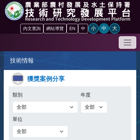
跳到主要內容區塊
小
中
大
內文查詢
網站導覽
EN
中
手機
:::
技術情報
獲獎案例分享
類別
年度
單位