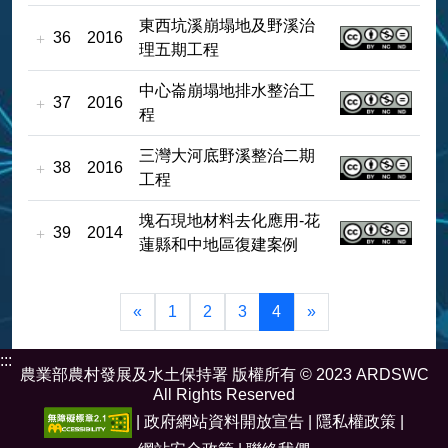
東西坑溪崩塌地及野溪治
36
2016
理五期工程
中心崙崩塌地排水整治工
37
2016
程
三灣大河底野溪整治二期
38
2016
工程
塊石現地材料去化應用-花
39
2014
蓮縣和中地區復建案例
«
1
2
3
4
»
:::
農業部農村發展及水土保持署 版權所有 © 2023 ARDSWC
All Rights Reserved
|
政府網站資料開放宣告
|
隱私權政策
|