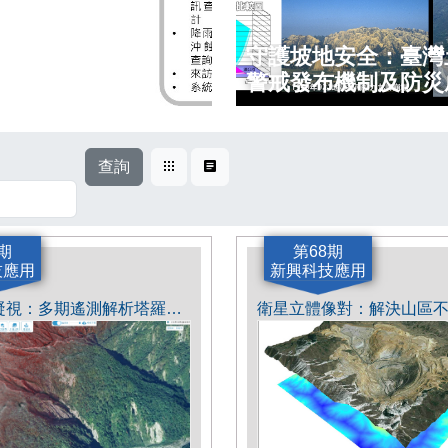
守護坡地安全：臺灣
警戒發布機制及防災
查詢
卡片式
表格式
期
第68期
技應用
新興科技應用
半世紀的凝視：多期遙測解析塔羅灣溪源頭軌跡