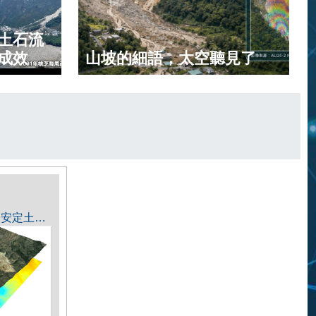
土石流
成效
山坡的細語，太空聽見了
衛星立體像對：解決山區不安定土砂探勘難題的新利器