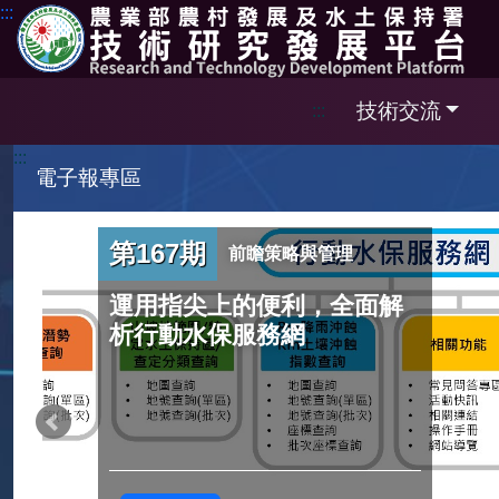
跳到主要內容區塊
:::
技術交流
:::
:::
電子報專區
第167期
前瞻策略與管理
運用指尖上的便利，全面解
析行動水保服務網