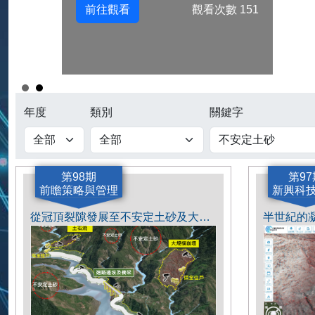
前往觀看
觀看次數 151
年度
類別
關鍵字
第98期
第97
前瞻策略與管理
新興科
從冠頂裂隙發展至不安定土砂及大規模崩塌變遷過程深度解析