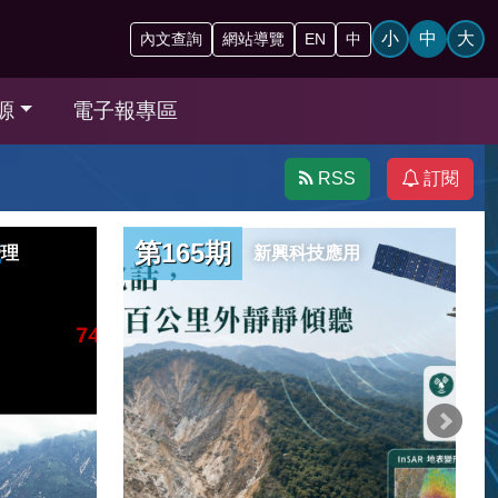
小
中
大
內文查詢
網站導覽
EN
中
源
電子報專區
RSS
訂閱
第165期
管理
新興科技應用