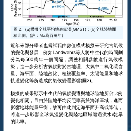
圖 2、(a)模擬全球平均地表氣溫(GMST)；(b)全球陸地面
積比例。(註：Ma為百萬年)
近年來部分學者也嘗試藉由數值模式模擬來研究古氣候
的變化與發展，例如Landwehrs等人將中生代的時間劃
分為每500萬年一個間隔，調整相關參數進行氣候模
擬，進一步分析古氣候對於古地理、大氣中二氧化碳含
量、海平面、陸地占比、植被覆蓋率、太陽能量和地球
軌道變化等所造成的氣候變遷影響(圖2)。
模擬的成果顯示中生代的氣候變遷與地球陸地所佔比例
變化相關，且由於陸地平均反照率高於海洋區域，進而
影響地球能量平衡，故可由此判定海平面升高或降低，
將進一步影響全球氣溫變化與陸地區域遭遇洪水/乾旱
的比率。