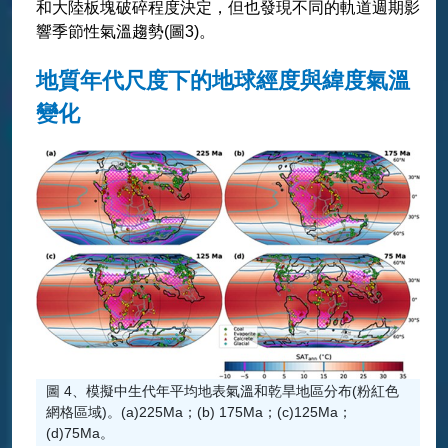
和大陸板塊破碎程度決定，但也發現不同的軌道週期影
響季節性氣溫趨勢(圖3)。
地質年代尺度下的地球經度與緯度氣溫
變化
圖 4、模擬中生代年平均地表氣溫和乾旱地區分布(粉紅色
網格區域)。(a)225Ma；(b) 175Ma；(c)125Ma；
(d)75Ma。