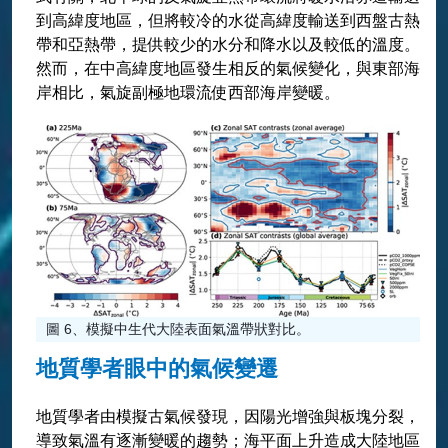
到高緯度地區，但將較冷的水從高緯度輸送到西盤古熱
帶和亞熱帶，提供較少的水分和降水以及較低的溫度。
然而，在中高緯度地區發生相反的氣候變化，與東部海
岸相比，氣旋副極地環流使西部海岸變暖。
圖 6、模擬中生代大陸表面氣溫帶狀對比。
地質學者眼中的氣候變遷
地質學者由模擬古氣候發現，因陽光增強與板塊分裂，
導致氣溫有逐漸變暖的趨勢；海平面上升造成大陸地區