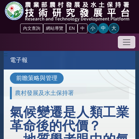
跳到主要內容區塊
小
中
大
內文查詢
網站導覽
EN
中
手機
:::
電子報
前瞻策略與管理
農村發展及水土保持署
氣候變遷是人類工業
革命後的代價？