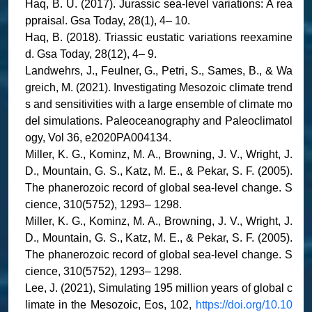
Haq, B. U. (2017). Jurassic sea-level variations: A rea
ppraisal. Gsa Today, 28(1), 4– 10.
Haq, B. (2018). Triassic eustatic variations reexamine
d. Gsa Today, 28(12), 4– 9.
Landwehrs, J., Feulner, G., Petri, S., Sames, B., & Wa
greich, M. (2021). Investigating Mesozoic climate trend
s and sensitivities with a large ensemble of climate mo
del simulations. Paleoceanography and Paleoclimatol
ogy, Vol 36, e2020PA004134.
Miller, K. G., Kominz, M. A., Browning, J. V., Wright, J.
D., Mountain, G. S., Katz, M. E., & Pekar, S. F. (2005).
The phanerozoic record of global sea-level change. S
cience, 310(5752), 1293– 1298.
Miller, K. G., Kominz, M. A., Browning, J. V., Wright, J.
D., Mountain, G. S., Katz, M. E., & Pekar, S. F. (2005).
The phanerozoic record of global sea-level change. S
cience, 310(5752), 1293– 1298.
Lee, J. (2021), Simulating 195 million years of global c
limate in the Mesozoic, Eos, 102,
https://doi.org/10.10