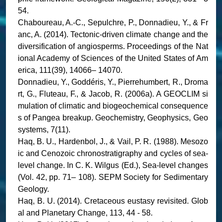
54.
Chaboureau, A.-C., Sepulchre, P., Donnadieu, Y., & Fr
anc, A. (2014). Tectonic-driven climate change and the
diversification of angiosperms. Proceedings of the Nat
ional Academy of Sciences of the United States of Am
erica, 111(39), 14066– 14070.
Donnadieu, Y., Goddéris, Y., Pierrehumbert, R., Droma
rt, G., Fluteau, F., & Jacob, R. (2006a). A GEOCLIM si
mulation of climatic and biogeochemical consequence
s of Pangea breakup. Geochemistry, Geophysics, Geo
systems, 7(11).
Haq, B. U., Hardenbol, J., & Vail, P. R. (1988). Mesozo
ic and Cenozoic chronostratigraphy and cycles of sea-
level change. In C. K. Wilgus (Ed.), Sea-level changes
(Vol. 42, pp. 71– 108). SEPM Society for Sedimentary
Geology.
Haq, B. U. (2014). Cretaceous eustasy revisited. Glob
al and Planetary Change, 113, 44 - 58.