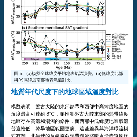
圖 5、(a)模擬全球緯度平均地表氣溫演變。(b)低緯度北部
與(c)高緯度南部地表氣溫對比。
地質年代尺度下的地球區域溫度對比
模擬表明，盤古大陸的東部熱帶和西部中高緯度地區的
溫度最高可達約 8°C，並推測盤古大陸東部的熱帶緯度
地區存在高溫和潮濕的條件，而西部中低緯度地區氣溫
普遍較低，乾旱地區範圍更廣。這些差異與海洋環流模
式有關，北半球的反氣旋亞熱帶環流將暖水沿赤道輸送