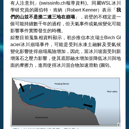
有人注意到」(swissinfo.ch報導資料)。同屬WSL冰川
學研究員的羅伯特・肯納（Robert Kenner）表示「
我
們的山並不是接二連三地在崩塌
」，岩壁的不穩定是一
個可能持續數千年的過程，但天氣事件或氣候變化可能
影響事件實際發生的時機。
綜整目前蒐集相資料顯示，初步推估本次瑞士Birch Gl
acier冰川崩塌事件，可能是受到永凍土融解及受氣候
變化影響使得崩塌風險增加，因此，當冰川坡面受到新
增落石之壓力影響，使其底部融水增加並降低冰川與地
面的摩擦力，進而使得冰川混合物加速滑動 (圖9)。