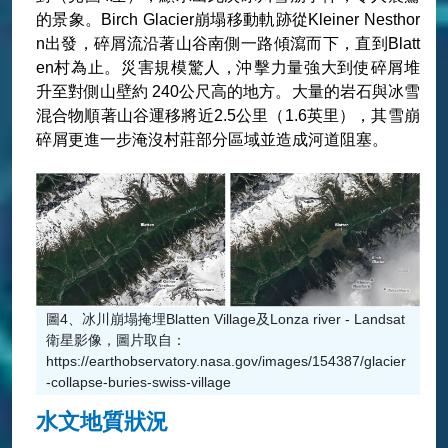
的景象。Birch Glacier崩塌移動軌跡從Kleiner Nesthor
n出發，碎屑流沿著山谷南側一路傾瀉而下，直到Blatt
en村為止。災害規模驚人，沖擊力量強大到使碎屑堆
升至對側山壁約 240公尺高的地方。大量的岩石與冰雪
混合物順著山谷運移將近2.5公里（1.6英里），其雪崩
碎屑更進一步淹沒村莊部分區域並造成河道阻塞。
圖4、冰川崩塌掩埋Blatten Village及Lonza river - Landsat
衛星影像，圖片取自：
https://earthobservatory.nasa.gov/images/154387/glacier
-collapse-buries-swiss-village
水文地質狀況