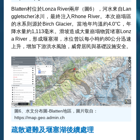
Blatten村位於Lonza River兩岸（圖6），河水來自Lan
ggletscher冰川，最終注入Rhone River。本次崩塌區
的水系則源於Birch Glacier。當地年均溫約4.0°C，年
降水量約1,113毫米。滑坡造成大量崩塌物質堵塞Lonz
a River，形成堰塞湖，水位曾以每小時約80公分迅速
上升，增加下游洪水風險，威脅居民與基礎設施安全。
圖6、水文分布圖-Blatten地區，圖片取自：
https://map.geo.admin.ch
疏散避難及堰塞湖後續處理