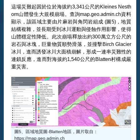
這場災難起因於位於海拔約3,341公尺的Kleines Nesth
orn山體發生大規模崩塌。查詢map.geo.admin.ch資料
顯示，該區域主要由片麻岩與角閃岩組成 (圖5)，地質
結構複雜，並長期受到冰川運動與侵蝕作用影響，使得
山體穩定性降低。此次崩塌釋放出約300萬立方公尺的
岩石與冰塊，巨量物質順勢滑落，並撞擊Birch Glacier
冰川，進而誘發冰川大面積崩解，形成一連串災難性的
連鎖反應，進而對海拔約1,540公尺的Blatten村構成嚴
重災害。
圖5、區域地質圖-Blatten地區，圖片取自：
https://map.geo.admin.ch