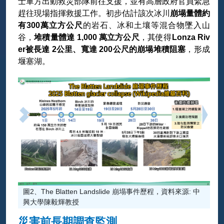
士軍方出動救災部隊前往支援，並有高層政府官員緊急
趕往現場指揮救援工作。初步估計該次冰川
崩塌量體約
有300萬立方公尺
的岩石、冰和土壤等混合物墜入山
谷，
堆積量體達 1,000 萬立方公尺
，其使得
Lonza Riv
er被長達 2公里、寬達 200公尺的崩塌堆積阻塞
，形成
堰塞湖。
圖2、The Blatten Landslide 崩塌事件歷程，資料來源: 中
興大學陳毅輝教授
災害前長期調查監測