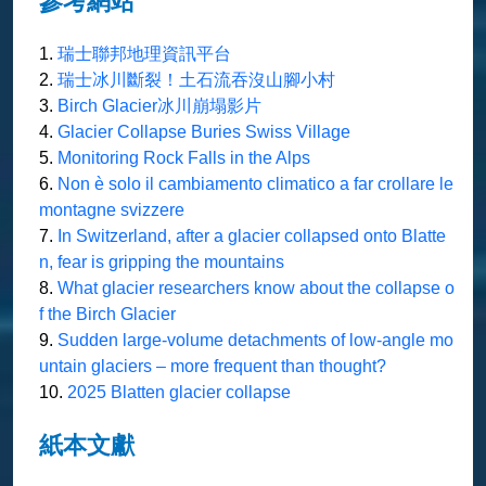
參考網站
1.
瑞士聯邦地理資訊平台
2.
瑞士冰川斷裂！土石流吞沒山腳小村
3.
Birch Glacier冰川崩塌影片
4.
Glacier Collapse Buries Swiss Village
5.
Monitoring Rock Falls in the Alps
6.
Non è solo il cambiamento climatico a far crollare le
montagne svizzere
7.
In Switzerland, after a glacier collapsed onto Blatte
n, fear is gripping the mountains
8.
What glacier researchers know about the collapse o
f the Birch Glacier
9.
Sudden large-volume detachments of low-angle mo
untain glaciers – more frequent than thought?
10.
2025 Blatten glacier collapse
紙本文獻