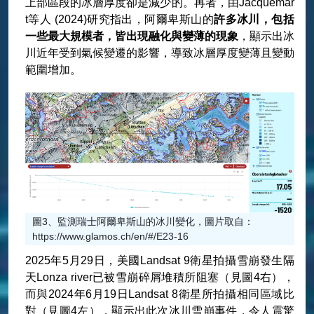
上部區段的冰層厚度卻是減少的。再者，由Jacquemar
t等人 (2024)研究指出，阿爾卑斯山的
許多冰川，包括
一些最大規模者，皆出現融化與變薄的現象
，顯示出冰
川近年受到氣候變遷的影響，導致冰層厚度變薄且變動
範圍增加。
圖3、監測瑞士阿爾卑斯山的冰川變化，圖片取自：
https://www.glamos.ch/en/#/E23-16
2025年5月29日，美國Landsat 9衛星拍攝雪崩發生隔
天Lonza river已被雪崩碎屑堆積所阻塞（見圖4右），
而與2024年6月19日Landsat 8衛星所拍攝相同區域比
對（見圖4左），顯示出此次冰川雪崩事件，令人震驚