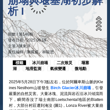
崩塌與堰塞湖初步解
析 I
期數 / 第146期
發布日期 / 2025.06.19
主筆 / 陳東洋
責任編輯 / 陳國威、林駿恩
標籤
冰川崩塌
二次致災
堰塞
湖
地滑監測
氣候變遷
微地動
2025年5月28日下午3點左右，位於阿爾卑斯山脈的Kle
ines Nesthorn山坡發生
Birch Glacier冰川崩塌
，引發
嚴重的自然災害。大量冰塊、泥流與岩石沿冰川傾瀉而
下，瞬間吞沒了瑞士南部Loetschental地區的Blatten
村，大部分村莊遭到淹沒 (圖1)，Lonza River被大量崩