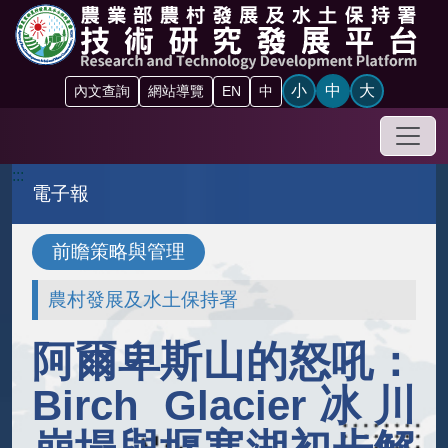
跳到主要內容區塊
小
中
大
內文查詢
網站導覽
EN
中
手機
:::
電子報
前瞻策略與管理
農村發展及水土保持署
阿爾卑斯山的怒吼：
Birch Glacier冰川