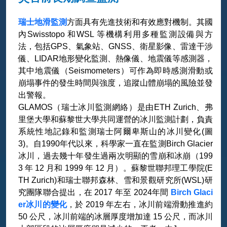
瑞士地滑監測
方面具有先進技術和有效應對機制。其國
內Swisstopo 和WSL 等機構利用多種監測設備與方
法，包括GPS、氣象站、GNSS、衛星影像、雷達干涉
儀、LIDAR地形變化監測、熱像儀、地震儀等感測器，
其中地震儀（Seismometers）可作為即時感測滑動或
崩塌事件的發生時間與強度，追蹤山體崩塌的風險並發
出警報。
GLAMOS（瑞士冰川監測網絡）是由ETH Zurich、弗
里堡大學和蘇黎世大學共同運營的冰川監測計劃，負責
系統性地記錄和監測瑞士阿爾卑斯山的冰川變化(圖
3)。自1990年代以來，科學家一直在監測Birch Glacier
冰川，過去幾十年發生過兩次明顯的雪崩和冰崩（199
3 年 12 月和 1999 年 12 月）。蘇黎世聯邦理工學院(E
TH Zurich)和瑞士聯邦森林、雪和景觀研究所(WSL)研
究團隊聯合提出，在 2017 年至 2024年間
Birch Glaci
er冰川的變化
，於 2019 年左右，冰川前端滑動推進約
50 公尺，冰川前端的冰層厚度增加達 15 公尺，而冰川