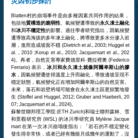
災因初步探討
Blatten村的崩塌事件是由多種因素共同作用的結果，
包括地
質構造的脆弱性
、氣候變遷導致的
永久凍土融化
和
冰川不穩定性
的影響。過往學者研究指出，因氣候變
遷導致高海拔的多年凍土融化，將導致更多水分滲入岩
層，進而造成坡面不穩 (Dietrich et al., 2003; Huggel et
al. , 2010 ;Korup et al., 2010; Jacquemart et al., 202
4)。再者，自然災害專家費德里科·費拉裡奧 (Federico
Ferrario) 表示，
冰川和永久凍土就像阿爾卑斯山的膠
水
，因氣候變遷使得溫度上升而融化，導致邊坡呈現不
穩定狀態，氣候變化正在增加阿爾卑斯山的自然災害。
未來，落石和岩壁坍塌可能會在永久凍土區更頻繁地發
生 (Stoffel and Huggel, 2012; Gruber and Haeberli, 20
07; Jacquemart et al., 2024)。
蘇黎世聯邦理工學院 (ETH Zurich)和瑞士聯邦森林、雪
和景觀研究所 (WSL) 的冰川學研究員 Mylène Jacque
mart 在第一次冰川崩塌後指出：「岩石的不穩定變化
發生得非常快，或者已經有幾個月或幾年的運動了，沒