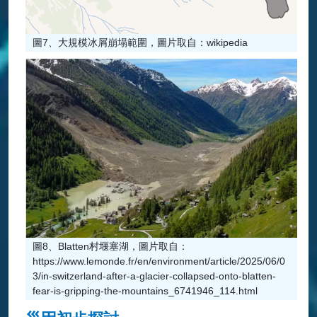
圖7、大規模冰屑崩塌範圍，圖片取自：wikipedia
圖8、Blatten村堰塞湖，圖片取自：
https://www.lemonde.fr/en/environment/article/2025/06/0
3/in-switzerland-after-a-glacier-collapsed-onto-blatten-
fear-is-gripping-the-mountains_6741946_114.html