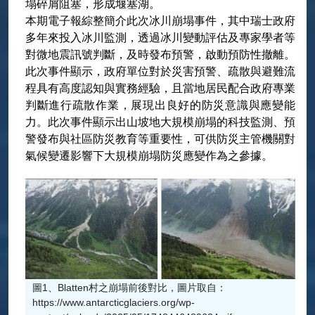
塌碎屑阻塞，形成堰塞湖。
本期電子報綜整簡介此次冰川崩塌事件，其中瑞士政府
多年來投入冰川監測，透過冰川變動評估及專家學者等
對微地震訊號判斷，及時發布預警，啟動預防性撤離。
此次事件顯示，政府單位對於災害預警、疏散與避難流
程具有高度認知與實務經驗，且當地居民配合政府專業
判斷進行疏散作業，展現出良好的防災意識與應變能
力。此次事件顯示出山坡地大規模崩塌的科技監測、預
警發布與社區防災教育等重要性，可供防災主管機關對
氣候變遷影響下大規模崩塌防災應變作為之參據。
圖1、Blatten村之崩塌前後對比，圖片取自：
https://www.antarcticglaciers.org/wp-