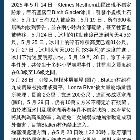
2025 年 5 月 14 日，Kleines Nesthorn山區出現不穩定
跡象，巨石墜落至Birch Glacier冰川，引發小規模土石
流。5 月 17 日有92人被疏散，5月 19 日，所有300名
居民均收到警告，並在兩小時內全部疏散，甚至牲畜也
被轉移。5 月24 日，冰川的移動速度已達到每天4.5公
尺。5 月 25 日，冰川上的碎石堆積高度已達81公尺。
5 月 27 日，冰川以每天10公尺 (33英尺)的速度前進，
冰川下滑速度明顯加快。5 月 19 到 28 日，除了主要
事件外，共發生十多起小型崩塌事件，其監測之震度約
在0.3級至1.6級之間。
5 月 28 日，引發大規模冰屑崩塌 (圖7)，Blatten村約有
九成房屋被掩埋或夷平。Lonza River被大量崩塌量體
所掩埋，長逾 2公里，寬達 200公尺，進而形成堰塞湖
(圖8)。5 月 29 日，仍有10萬立方米不穩定岩石殘留，
由於坡面冰川及堰塞湖兩者極具不穩定狀態，政府單位
將其列為高風險區，為避免二次崩塌或地層滑動造成額
外傷害，目前Blatten村仍禁止進入。
堰塞湖處理方面，在5 月 28 日晚上22:30時，政府部門
評估由於堰塞湖可能潰決造成洪水風險，遂對下游的W