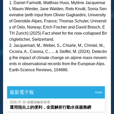
1. Daniel Farinotti, Matthias Huss, Mylène Jacquemar
t, Mauro Werder, Jane Walden, Reto Knutti, Sonia Sen
eviratne (with input from Olivier Gagliardini, University
of Grenoble-Alpes, France; Thomas Schuler, Universit
y of Oslo, Norway; Erich Fischer and David Bresch, E
TH Zurich) (2025) Fact sheet for the now-collapsed Bir
chgletscher, Switzerland.
2. Jacquemart, M., Weber, S., Chiarle, M., Chmiel, M.,
Cicoira, A., Corona, C., ... & Stoffel, M. (2024). Detectin
g the impact of climate change on alpine mass movem
ents in observational records from the European Alps.
Earth-Science Reviews, 104886.
最新電子報
more
2026.07.30
前瞻策略與管理
運用指尖上的便利，全面解析行動水保服務網