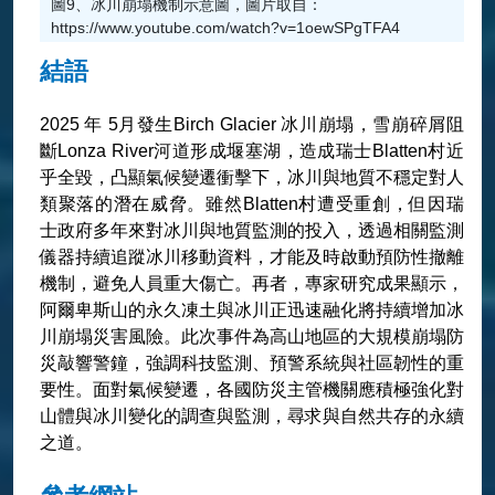
圖9、冰川崩塌機制示意圖，圖片取自：
https://www.youtube.com/watch?v=1oewSPgTFA4
結語
2025 年 5月發生Birch Glacier 冰川崩塌，雪崩碎屑阻
斷Lonza River河道形成堰塞湖，造成瑞士Blatten村近
乎全毀，凸顯氣候變遷衝擊下，冰川與地質不穩定對人
類聚落的潛在威脅。雖然Blatten村遭受重創，但因瑞
士政府多年來對冰川與地質監測的投入，透過相關監測
儀器持續追蹤冰川移動資料，才能及時啟動預防性撤離
機制，避免人員重大傷亡。再者，專家研究成果顯示，
阿爾卑斯山的永久凍土與冰川正迅速融化將持續增加冰
川崩塌災害風險。此次事件為高山地區的大規模崩塌防
災敲響警鐘，強調科技監測、預警系統與社區韌性的重
要性。面對氣候變遷，各國防災主管機關應積極強化對
山體與冰川變化的調查與監測，尋求與自然共存的永續
之道。