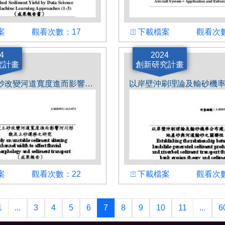
觀看次數
下載檔案
觀看次數
案
觀看次數：17
下載檔案
觀看次數
人
4
計畫主持人
2024
究計畫
創新研究計畫
林清一
不安定土砂改變河道寬度進而影響河川形貌及土砂運移之研究
觀看次數
下載檔案
觀看次數
案
觀看次數：22
下載檔案
觀看次數
人
計畫主持人
李豐佐
1
...
3
4
5
6
7
8
9
10
11
...
6