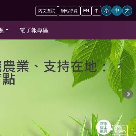
小
中
大
內文查詢
網站導覽
EN
中
源
電子報專區