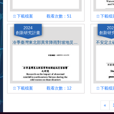
下載檔案
觀看次數
下載檔案
下載檔案
觀看次數：51
下載檔
計畫主持人
2024
計畫主持
202
創新研究計畫
創新研
林昭遠
黃振家
冷季臺灣東北部異常降雨對坡地災害影響之研究
下載檔案
觀看次數
下載檔案
下載檔案
觀看次數：12
下載檔
計畫主持人
計畫主持
林得恩
賴悅仁
«