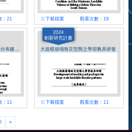
下載檔案
觀看次數
：21
下載檔案
觀看次數：19
計畫主持人
2024
創新研究計畫
陳天健
以岸壁沖刷理論及輸砂機率分布建立崩塌地產砂與河道輸砂之關聯性
大規模崩塌致災型態之學習教具研發
下載檔案
觀看次數
：11
下載檔案
觀看次數：11
計畫主持人
許世孟
0
»