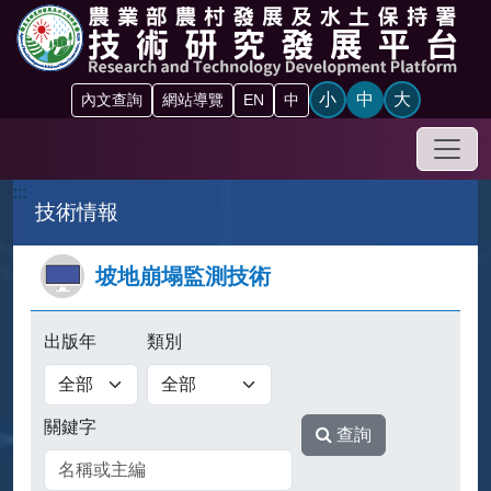
跳到主要內容區塊
小
中
大
內文查詢
網站導覽
EN
中
手機
:::
技術情報
坡地崩塌監測技術
出版年
類別
查詢
關鍵字
查詢