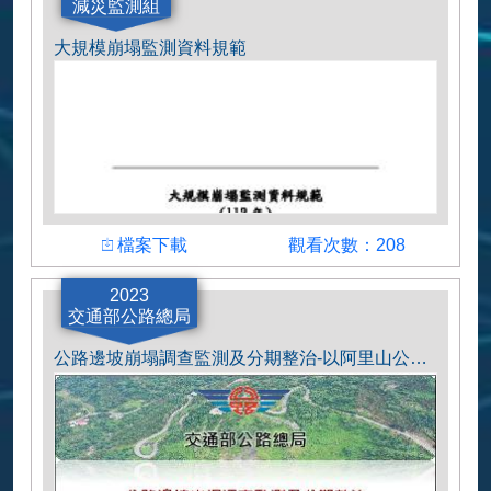
減災監測組
大規模崩塌監測資料規範
下載檔案
瀏覽人數
檔案下載
觀看次數：208
大規模崩塌監測資料規範
2023
交通部公路總局
公路邊坡崩塌調查監測及分期整治-以阿里山公路五彎仔崩塌地為例