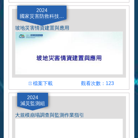
0403花蓮震災後坡地崩塌災害判釋及不安定土
2024
砂集水區風險評估
國家災害防救科技中
心
坡地災害情資建置與應用
下載檔案
瀏覽人數
檔案下載
觀看次數：123
坡地災害情資建置與應用
2024
減災監測組
大規模崩塌調查與監測作業指引