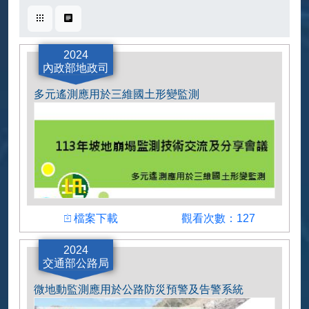
卡片式
表格式
2024
內政部地政司
多元遙測應用於三維國土形變監測
下載檔案
瀏覽人數
檔案下載
觀看次數：127
多元遙測應用於三維國土形變監測
2024
交通部公路局
微地動監測應用於公路防災預警及告警系統