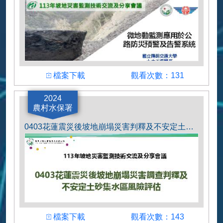
下載檔案
瀏覽人數
檔案下載
觀看次數：131
微地動監測應用於公路防災預警及告警系統
2024
農村水保署
0403花蓮震災後坡地崩塌災害判釋及不安定土砂集水區風險評估
下載檔案
瀏覽人數
檔案下載
觀看次數：143