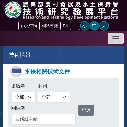
跳到主要內容區塊
小
中
大
內文查詢
網站導覽
EN
中
手機
:::
技術情報
水保相關技術文件
出版年
類別
查詢
關鍵字